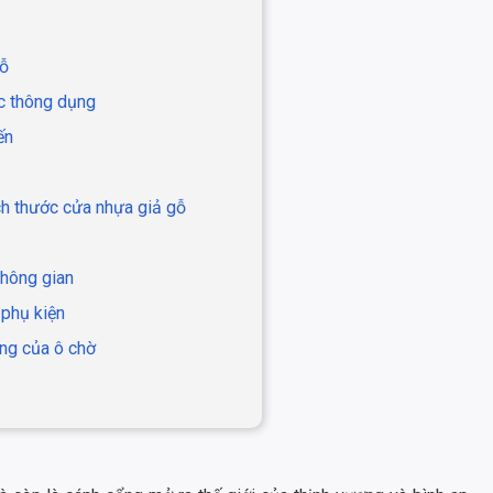
gỗ
ớc thông dụng
ến
ch thước cửa nhựa giả gỗ
không gian
 phụ kiện
ẳng của ô chờ