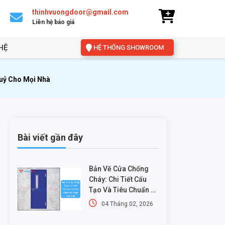
thinhvuongdoor@gmail.com
Liên hệ báo giá
HỆ
HỆ THỐNG SHOWROOM
uỷ Cho Mọi Nhà
Bài viết gần đây
Bản Vẽ Cửa Chống
Cháy: Chi Tiết Cấu
Tạo Và Tiêu Chuẩn Kỹ
Thuật Mới Nhất
04 Tháng 02, 2026