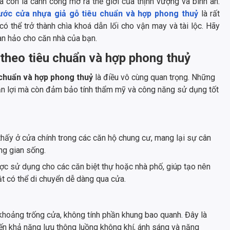
à còn là cánh cổng mở ra thế giới của thịnh vượng và bình an.
hước cửa nhựa giả gỗ tiêu chuẩn và hợp phong thuỷ
là rất
ó thể trở thành chìa khoá dẫn lối cho vận may và tài lộc. Hãy
n hảo cho căn nhà của bạn.
 theo tiêu chuẩn và hợp phong thuỷ
 chuẩn và hợp phong thuỷ
là điều vô cùng quan trọng. Những
uận lợi mà còn đảm bảo tính thẩm mỹ và công năng sử dụng tốt
hấy ở cửa chính trong các căn hộ chung cư, mang lại sự cân
ông gian sống.
c sử dụng cho các căn biệt thự hoặc nhà phố, giúp tạo nên
t có thể di chuyển dễ dàng qua cửa.
 khoảng trống cửa, không tính phần khung bao quanh. Đây là
đến khả năng lưu thông luồng không khí, ánh sáng và năng