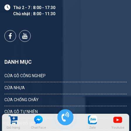
Thứ 2 - 7 : 8:00 - 17:30
Chủ nhật : 8:00 - 11:30
DANH MỤC
CỬA GỖ CÔNG NGHIỆP
CỬA NHỰA
CỬA CHỐNG CHÁY
CỬA GỖ TỰ NHIÊN
CỬA VÂN GỖ 5D
Giỏ hàng
Chat Face
Zalo
Youtube