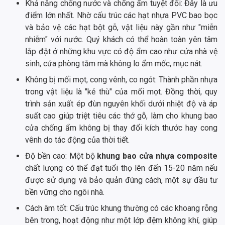
Khả năng chống nước và chống ẩm tuyệt đối: Đây là ưu
điểm lớn nhất. Nhờ cấu trúc các hạt nhựa PVC bao bọc
và bảo vệ các hạt bột gỗ, vật liệu này gần như "miễn
nhiễm" với nước. Quý khách có thể hoàn toàn yên tâm
lắp đặt ở những khu vực có độ ẩm cao như cửa nhà vệ
sinh, cửa phòng tắm mà không lo ẩm mốc, mục nát.
Không bị mối mọt, cong vênh, co ngót: Thành phần nhựa
trong vật liệu là "kẻ thù" của mối mọt. Đồng thời, quy
trình sản xuất ép đùn nguyên khối dưới nhiệt độ và áp
suất cao giúp triệt tiêu các thớ gỗ, làm cho khung bao
cửa chống ẩm không bị thay đổi kích thước hay cong
vênh do tác động của thời tiết.
Độ bền cao: Một bộ
khung bao cửa nhựa composite
chất lượng có thể đạt tuổi thọ lên đến 15-20 năm nếu
được sử dụng và bảo quản đúng cách, một sự đầu tư
bền vững cho ngôi nhà.
Cách âm tốt: Cấu trúc khung thường có các khoang rỗng
bên trong, hoạt động như một lớp đệm không khí, giúp