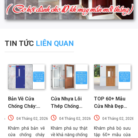
TIN TỨC
LIÊN QUAN
Bản Vẽ Cửa
Cửa Nhựa Lõi
TOP 60+ Mẫu
Chống Cháy:
Thép Chống
Cửa Nhà Đẹp
Chi Tiết Cấu
Cháy: Cấu Tạo
Hiện Đại, Sang
026
04 Tháng 02, 2026
04 Tháng 02, 2026
04 Tháng 02, 2026
Tạo Và Tiêu
Và Các Tiêu
Trọng Xu
t
Chuẩn Kỹ Thuật
Chuẩn An Toàn
Hướng Mới Nhất
u
Khám phá bản vẽ
Khám phá sự thật
Khám phá bộ sưu
a
cửa chống cháy
về khả năng chống
tập 60+ mẫu cửa
Mới Nhất
PCCC Mới Nhất