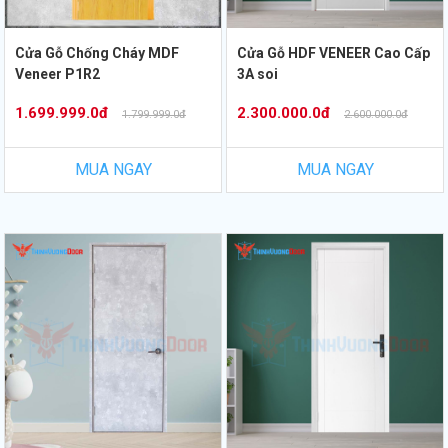
Cửa Gỗ Chống Cháy MDF
Cửa Gỗ HDF VENEER Cao Cấp
Veneer P1R2
3A soi
1.699.999.0đ
2.300.000.0đ
1.799.999.0đ
2.600.000.0đ
MUA NGAY
MUA NGAY