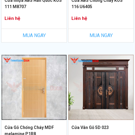
Cửa nhựa ABS Hàn Quốc KOS
Cửa ABS Chống Cháy KOS
111 M8707
116 U6405
Liên hệ
Liên hệ
MUA NGAY
MUA NGAY
Cửa Gỗ Chống Cháy MDF
Cửa Vân Gỗ 5D 023
melamine P1R8