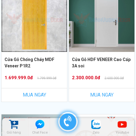
Cửa Gỗ Chống Cháy MDF
Cửa Gỗ HDF VENEER Cao Cấp
Veneer P1R2
3A soi
1.699.999.0đ
2.300.000.0đ
1.799.999.0đ
2.600.000.0đ
MUA NGAY
MUA NGAY
Giỏ hàng
Chat Face
Zalo
Youtube