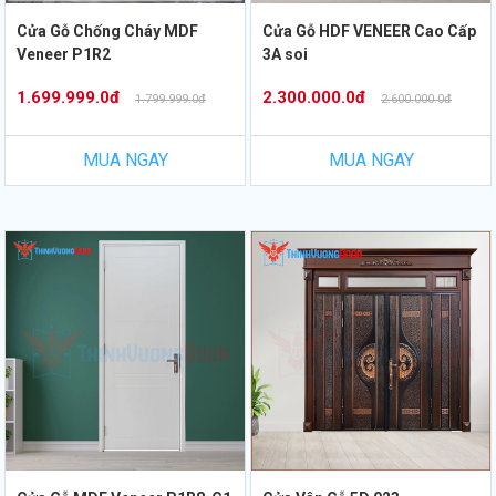
Cửa Gỗ Chống Cháy MDF
Cửa Gỗ HDF VENEER Cao Cấp
Veneer P1R2
3A soi
1.699.999.0đ
2.300.000.0đ
1.799.999.0đ
2.600.000.0đ
MUA NGAY
MUA NGAY