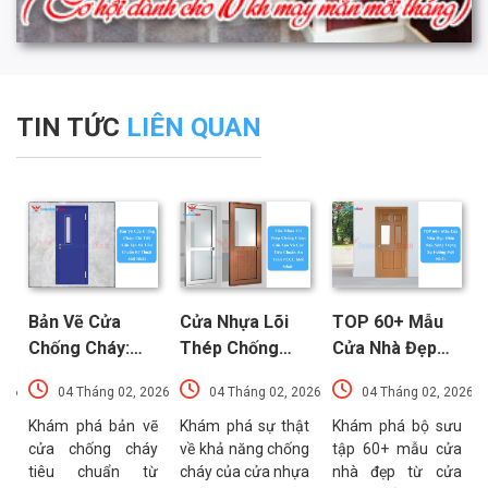
TIN TỨC
LIÊN QUAN
Bản Vẽ Cửa
Cửa Nhựa Lõi
TOP 60+ Mẫu
Chống Cháy:
Thép Chống
Cửa Nhà Đẹp
Chi Tiết Cấu
Cháy: Cấu Tạo
Hiện Đại, Sang
026
04 Tháng 02, 2026
04 Tháng 02, 2026
04 Tháng 02, 2026
Tạo Và Tiêu
Và Các Tiêu
Trọng Xu
t
Chuẩn Kỹ Thuật
Chuẩn An Toàn
Hướng Mới Nhất
u
Khám phá bản vẽ
Khám phá sự thật
Khám phá bộ sưu
a
cửa chống cháy
về khả năng chống
tập 60+ mẫu cửa
Mới Nhất
PCCC Mới Nhất
a
tiêu chuẩn từ
cháy của cửa nhựa
nhà đẹp từ cửa