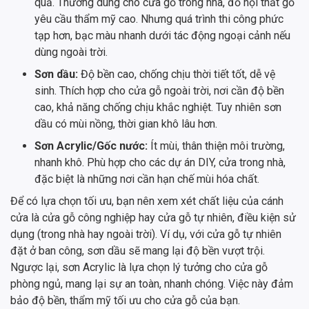
quả. Thường dùng cho cửa gỗ trong nhà, đồ nội thất gỗ
yêu cầu thẩm mỹ cao. Nhưng quá trình thi công phức
tạp hơn, bạc màu nhanh dưới tác động ngoại cảnh nếu
dùng ngoài trời.
Sơn dầu:
Độ bền cao, chống chịu thời tiết tốt, dễ vệ
sinh. Thích hợp cho cửa gỗ ngoài trời, nơi cần độ bền
cao, khả năng chống chịu khắc nghiệt. Tuy nhiên sơn
dầu có mùi nồng, thời gian khô lâu hơn.
Sơn Acrylic/Gốc nước:
Ít mùi, thân thiện môi trường,
nhanh khô. Phù hợp cho các dự án DIY, cửa trong nhà,
đặc biệt là những nơi cần hạn chế mùi hóa chất.
Để có lựa chọn tối ưu, bạn nên xem xét chất liệu của cánh
cửa là cửa gỗ công nghiệp hay cửa gỗ tự nhiên, điều kiện sử
dụng (trong nhà hay ngoài trời). Ví dụ, với cửa gỗ tự nhiên
đặt ở ban công, sơn dầu sẽ mang lại độ bền vượt trội.
Ngược lại, sơn Acrylic là lựa chọn lý tưởng cho cửa gỗ
phòng ngủ, mang lại sự an toàn, nhanh chóng. Việc này đảm
bảo độ bền, thẩm mỹ tối ưu cho cửa gỗ của bạn.