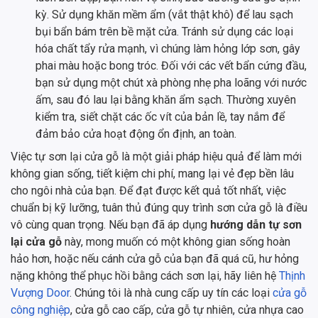
kỳ. Sử dụng khăn mềm ẩm (vắt thật khô) để lau sạch
bụi bẩn bám trên bề mặt cửa. Tránh sử dụng các loại
hóa chất tẩy rửa mạnh, vì chúng làm hỏng lớp sơn, gây
phai màu hoặc bong tróc. Đối với các vết bẩn cứng đầu,
bạn sử dụng một chút xà phòng nhẹ pha loãng với nước
ấm, sau đó lau lại bằng khăn ẩm sạch. Thường xuyên
kiểm tra, siết chặt các ốc vít của bản lề, tay nắm để
đảm bảo cửa hoạt động ổn định, an toàn.
Việc tự sơn lại cửa gỗ là một giải pháp hiệu quả để làm mới
không gian sống, tiết kiệm chi phí, mang lại vẻ đẹp bền lâu
cho ngôi nhà của bạn. Để đạt được kết quả tốt nhất, việc
chuẩn bị kỹ lưỡng, tuân thủ đúng quy trình sơn cửa gỗ là điều
vô cùng quan trọng. Nếu bạn đã áp dụng
hướng dẫn tự sơn
lại cửa gỗ
này, mong muốn có một không gian sống hoàn
hảo hơn, hoặc nếu cánh cửa gỗ của bạn đã quá cũ, hư hỏng
nặng không thể phục hồi bằng cách sơn lại, hãy liên hệ
Thịnh
Vượng Door
. Chúng tôi là nhà cung cấp uy tín các loại
cửa gỗ
công nghiệp
, cửa gỗ cao cấp, cửa gỗ tự nhiên, cửa nhựa cao