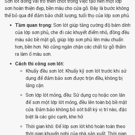
Sơn lót đóng vai trò then chốt trong việc tạo nên một lớp
sơn hoàn thiện đẹp, bền màu cho cửa gỗ. Đây là bước không
thể bỏ qua để đảm bảo chất lượng, tuổi thọ của lớp sơn phủ.
Tầm quan trọng:
Sơn lót giúp tăng cường độ bám dính
của lớp sơn phủ, che đi các khuyết điểm nhỏ, đồng đều
màu sắc bề mặt gỗ, giúp lớp sơn phủ lên màu chuẩn
hơn, bền hơn. Nó cũng ngăn chặn các chất từ gỗ thấm
ra làm ố màu sơn.
Cách thi công sơn lót:
Khuấy đều sơn lót: Khuấy kỹ sơn lót trước khi sử
dụng để đảm bảo sơn được trộn đều, không bị
lắng cặn.
Sơn lớp lót mỏng, đều: Sử dụng cọ hoặc con lăn
để sơn một lớp lót mỏng, đều lên toàn bộ bề mặt
cửa. Đảm bảo không bỏ sót bất kỳ vị trí nào, đặc
biệt là các góc cạnh, khe hở.
Thời gian khô: Để lớp sơn lót khô hoàn toàn theo
thời gian khuyến nghị của nhà sản xuất. Thời gian