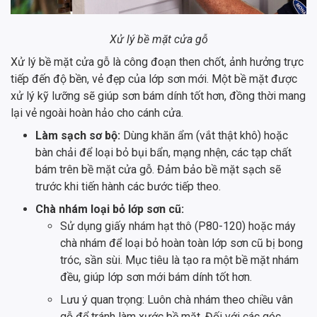
Xử lý bề mặt cửa gỗ
Xử lý bề mặt cửa gỗ là công đoạn then chốt, ảnh hưởng trực
tiếp đến độ bền, vẻ đẹp của lớp sơn mới. Một bề mặt được
xử lý kỹ lưỡng sẽ giúp sơn bám dính tốt hơn, đồng thời mang
lại vẻ ngoài hoàn hảo cho cánh cửa.
Làm sạch sơ bộ:
Dùng khăn ẩm (vắt thật khô) hoặc
bàn chải để loại bỏ bụi bẩn, mạng nhện, các tạp chất
bám trên bề mặt cửa gỗ. Đảm bảo bề mặt sạch sẽ
trước khi tiến hành các bước tiếp theo.
Chà nhám loại bỏ lớp sơn cũ:
Sử dụng giấy nhám hạt thô (P80-120) hoặc máy
chà nhám để loại bỏ hoàn toàn lớp sơn cũ bị bong
tróc, sần sùi. Mục tiêu là tạo ra một bề mặt nhám
đều, giúp lớp sơn mới bám dính tốt hơn.
Lưu ý quan trọng: Luôn chà nhám theo chiều vân
gỗ để tránh làm xước bề mặt. Đối với các góc