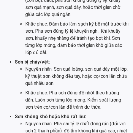
(còn bụi, dầu), pha sơn không đúng tỷ lệ, khuấy
sơn quá mạnh, sơn quá dày, hoặc thời gian chờ
giữa các lớp quá ngắn.
Khắc phục: Đảm bảo làm sạch kỹ bề mặt trước khi
sơn. Pha sơn đúng tỷ lệ khuyến nghị. Khi khuấy
sơn, khuấy nhẹ nhàng để tránh tạo bọt khí. Sơn
từng lớp mỏng, đảm bảo thời gian khô giữa các
lớp đủ dài.
Sơn bị chảy/vệt:
Nguyên nhân: Sơn quá loãng, sơn quá dày một lớp,
kỹ thuật sơn không đều tay, hoặc cọ/con lăn chứa
quá nhiều sơn.
Khắc phục: Pha sơn đúng độ nhớt theo hướng
dẫn. Luôn sơn từng lớp mỏng. Kiểm soát lượng
sơn trên cọ/con lăn để tránh dư thừa.
Sơn không khô hoặc khô rất lâu:
Nguyên nhân: Pha sai tỷ lệ chất đóng rắn (đối với
sơn 2 thành phần), độ ẩm không khí quá cao, nhiệt