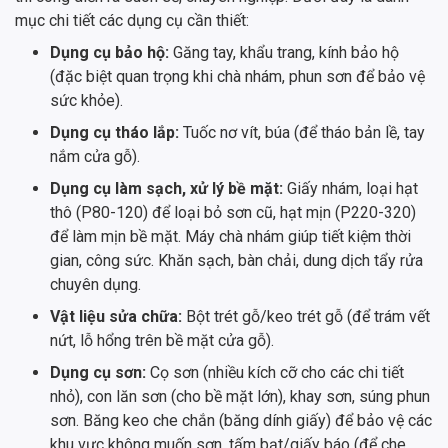
mục chi tiết các dụng cụ cần thiết:
Dụng cụ bảo hộ:
Găng tay, khẩu trang, kính bảo hộ
(đặc biệt quan trọng khi chà nhám, phun sơn để bảo vệ
sức khỏe).
Dụng cụ tháo lắp:
Tuốc nơ vít, búa (để tháo bản lề, tay
nắm cửa gỗ).
Dụng cụ làm sạch, xử lý bề mặt:
Giấy nhám, loại hạt
thô (P80-120) để loại bỏ sơn cũ, hạt mịn (P220-320)
để làm mịn bề mặt. Máy chà nhám giúp tiết kiệm thời
gian, công sức. Khăn sạch, bàn chải, dung dịch tẩy rửa
chuyên dụng.
Vật liệu sửa chữa:
Bột trét gỗ/keo trét gỗ (để trám vết
nứt, lỗ hổng trên bề mặt cửa gỗ).
Dụng cụ sơn:
Cọ sơn (nhiều kích cỡ cho các chi tiết
nhỏ), con lăn sơn (cho bề mặt lớn), khay sơn, súng phun
sơn. Băng keo che chắn (băng dính giấy) để bảo vệ các
khu vực không muốn sơn, tấm bạt/giấy báo (để che