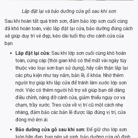
Lắp đặt lại và bảo dưỡng cửa gỗ sau khi sơn
Sau khi hoàn tất quá trình sơn, đảm bảo lớp sơn cuối cùng
đã khô hoàn toàn, việc lắp đặt lại cửa, bảo dưỡng đúng cách
sẽ giúp duy trì vẻ đẹp, kéo dài tuổi thọ cho cánh cửa của
bạn.
Lắp đặt lại cửa:
Sau khi lớp sơn cuối cùng khô hoàn
toàn, cứng cáp (thời gian khô có thể mất vài ngày tùy
thuộc vào loại sơn bạn sử dụng), hãy cẩn thận lắp lại
các phụ kiện như tay nắm, bản lề, ổ khóa. Nhờ thêm
người trợ giúp khi lắp cửa để tránh làm xước lớp sơn
mới. Việc có thêm người hỗ trợ sẽ giúp bạn dễ dàng
điều chỉnh, nâng đỡ cánh cửa, giảm thiểu nguy cơ va
chạm, trầy xước. Treo cửa về vị trí cũ một cách nhẹ
nhàng, đảm bảo các bản lề được lắp đúng vị trí, cửa
đóng mở êm ái.
Bảo dưỡng cửa gỗ sau khi sơn:
Để giữ cho lớp sơn
luôn bền đẹp, bạn nên vệ sinh, bảo dưỡng cửa gỗ định