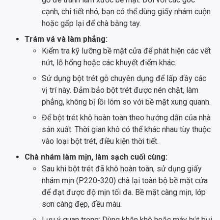
cạnh, chi tiết nhỏ, bạn có thể dùng giấy nhám cuộn
hoặc gấp lại để chà bằng tay.
Trám vá và làm phẳng:
Kiểm tra kỹ lưỡng bề mặt cửa để phát hiện các vết
nứt, lỗ hổng hoặc các khuyết điểm khác.
Sử dụng bột trét gỗ chuyên dụng để lấp đầy các
vị trí này. Đảm bảo bột trét được nén chặt, làm
phẳng, không bị lồi lõm so với bề mặt xung quanh.
Để bột trét khô hoàn toàn theo hướng dẫn của nhà
sản xuất. Thời gian khô có thể khác nhau tùy thuộc
vào loại bột trét, điều kiện thời tiết.
Chà nhám làm mịn, làm sạch cuối cùng:
Sau khi bột trét đã khô hoàn toàn, sử dụng giấy
nhám mịn (P220-320) chà lại toàn bộ bề mặt cửa
để đạt được độ mịn tối đa. Bề mặt càng mịn, lớp
sơn càng đẹp, đều màu.
Lưu ý quan trọng: Dùng khăn khô hoặc máy hút bụi