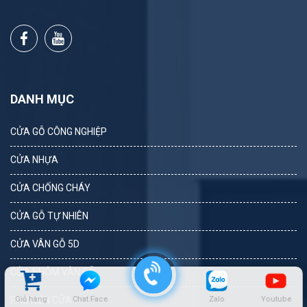
DANH MỤC
CỬA GỖ CÔNG NGHIỆP
CỬA NHỰA
CỬA CHỐNG CHÁY
CỬA GỖ TỰ NHIÊN
CỬA VÂN GỖ 5D
CỬA NHÔM VÂN GỖ
PHỤ KIỆN CỬA
Giỏ hàng
Chat Face
Zalo
Youtube