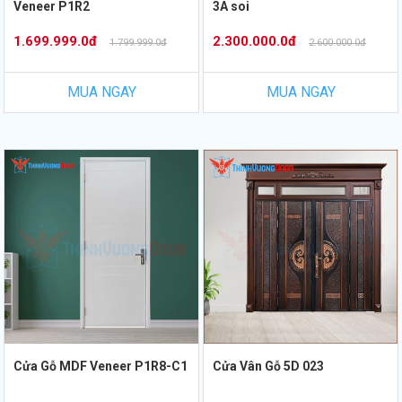
Veneer P1R2
3A soi
1.699.999.0đ
2.300.000.0đ
1.799.999.0đ
2.600.000.0đ
MUA NGAY
MUA NGAY
Cửa Gỗ MDF Veneer P1R8-C1
Cửa Vân Gỗ 5D 023