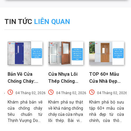
TIN TỨC
LIÊN QUAN
Bản Vẽ Cửa
Cửa Nhựa Lõi
TOP 60+ Mẫu
Chống Cháy:
Thép Chống
Cửa Nhà Đẹp
Chi Tiết Cấu
Cháy: Cấu Tạo
Hiện Đại, Sang
026
04 Tháng 02, 2026
04 Tháng 02, 2026
04 Tháng 02, 2026
Tạo Và Tiêu
Và Các Tiêu
Trọng Xu
t
Chuẩn Kỹ Thuật
Chuẩn An Toàn
Hướng Mới Nhất
u
Khám phá bản vẽ
Khám phá sự thật
Khám phá bộ sưu
a
cửa chống cháy
về khả năng chống
tập 60+ mẫu cửa
Mới Nhất
PCCC Mới Nhất
a
tiêu chuẩn từ
cháy của cửa nhựa
nhà đẹp từ cửa
g
Thịnh Vượng Door.
lõi thép. Bài viết
chính, cửa thông
g
Bài viết cung cấp
phân tích chi tiết
phòng đến cổng