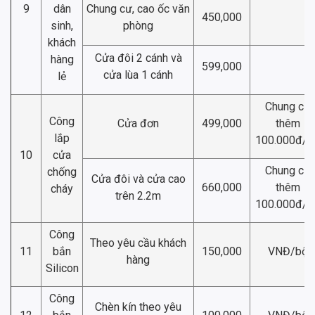
9
dân
Chung cư, cao ốc văn
450,000
sinh,
phòng
khách
Cửa đôi 2 cánh và
hàng
599,000
cửa lùa 1 cánh
lẻ
Chung cư
Công
Cửa đơn
499,000
thêm
lắp
100.000đ/b
10
cửa
Chung cư
chống
Cửa đôi và cửa cao
660,000
thêm
cháy
trên 2.2m
100.000đ/b
Công
Theo yêu cầu khách
11
bắn
150,000
VNĐ/bộ
hàng
Silicon
Công
Chèn kín theo yêu