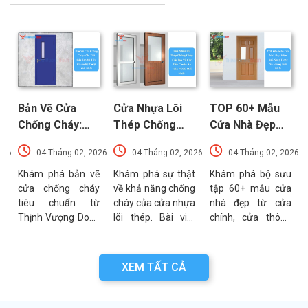
Bản Vẽ Cửa
Cửa Nhựa Lõi
TOP 60+ Mẫu
Chống Cháy:
Thép Chống
Cửa Nhà Đẹp
Chi Tiết Cấu
Cháy: Cấu Tạo
Hiện Đại, Sang
026
04 Tháng 02, 2026
04 Tháng 02, 2026
04 Tháng 02, 2026
Tạo Và Tiêu
Và Các Tiêu
Trọng Xu
t
Chuẩn Kỹ Thuật
Chuẩn An Toàn
Hướng Mới Nhất
u
Khám phá bản vẽ
Khám phá sự thật
Khám phá bộ sưu
a
cửa chống cháy
về khả năng chống
tập 60+ mẫu cửa
Mới Nhất
PCCC Mới Nhất
a
tiêu chuẩn từ
cháy của cửa nhựa
nhà đẹp từ cửa
g
Thịnh Vượng Door.
lõi thép. Bài viết
chính, cửa thông
g
Bài viết cung cấp
phân tích chi tiết
phòng đến cổng
g
thông số kỹ thuật,
cấu tạo, ưu điểm
nhà với đa dạng
n
sơ đồ cấu tạo và
và các tiêu chuẩn
chất liệu. Tư vấn
XEM TẤT CẢ
n
các lưu ý quan
an toàn PCCC mới
lựa chọn cửa bền
a
trọng khi thẩm
nhất hiện nay.
đẹp từ chuyên gia
.
định bản vẽ PCCC.
Thịnh Vượng Door.