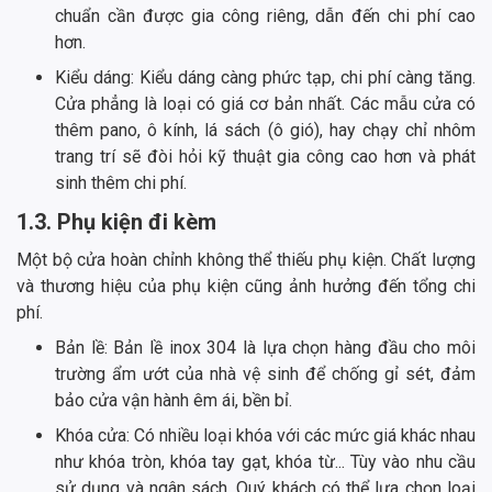
chuẩn cần được gia công riêng, dẫn đến chi phí cao
hơn.
Kiểu dáng: Kiểu dáng càng phức tạp, chi phí càng tăng.
Cửa phẳng là loại có giá cơ bản nhất. Các mẫu cửa có
thêm pano, ô kính, lá sách (ô gió), hay chạy chỉ nhôm
trang trí sẽ đòi hỏi kỹ thuật gia công cao hơn và phát
sinh thêm chi phí.
1.3. Phụ kiện đi kèm
Một bộ cửa hoàn chỉnh không thể thiếu phụ kiện. Chất lượng
và thương hiệu của phụ kiện cũng ảnh hưởng đến tổng chi
phí.
Bản lề: Bản lề inox 304 là lựa chọn hàng đầu cho môi
trường ẩm ướt của nhà vệ sinh để chống gỉ sét, đảm
bảo cửa vận hành êm ái, bền bỉ.
Khóa cửa: Có nhiều loại khóa với các mức giá khác nhau
như khóa tròn, khóa tay gạt, khóa từ... Tùy vào nhu cầu
sử dụng và ngân sách, Quý khách có thể lựa chọn loại