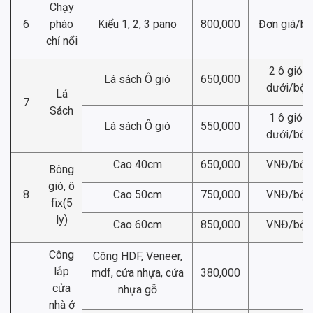
Chạy
6
phào
Kiểu 1, 2, 3 pano
800,000
Đơn giá/bộ
chỉ nổi
2 ô gió
Lá sách Ô gió
650,000
dưới/bộ
Lá
7
Sách
1 ô gió
Lá sách Ô gió
550,000
dưới/bộ
Cao 40cm
650,000
VNĐ/bộ
Bông
gió, ô
8
Cao 50cm
750,000
VNĐ/bộ
fix(5
ly)
Cao 60cm
850,000
VNĐ/bộ
Công
Công HDF, Veneer,
lắp
mdf, cửa nhựa, cửa
380,000
cửa
nhựa gỗ
nhà ở