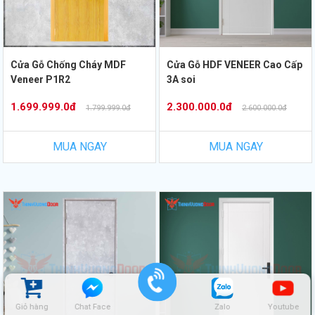
Cửa Gỗ Chống Cháy MDF
Cửa Gỗ HDF VENEER Cao Cấp
Veneer P1R2
3A soi
1.699.999.0đ
2.300.000.0đ
1.799.999.0đ
2.600.000.0đ
MUA NGAY
MUA NGAY
Giỏ hàng
Chat Face
Zalo
Youtube