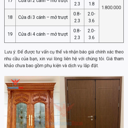
17
Cửa đi 2 cánh – mở trượt
2.3
1.8
1.800.000
0.8-
2.0-
18
Cửa đi 3 cánh – mở trượt
2.3
3.6
0.8-
2.0-
19
Cửa đi 4 cánh – mở trượt
2.3
3.6
Lưu ý: Để được tư vấn cụ thể và nhận báo giá chính xác theo
nhu cầu của bạn, xin vui lòng liên hệ với chúng tôi. Giá tham
khảo chưa bao gồm phụ kiện và dịch vụ lắp đặt.