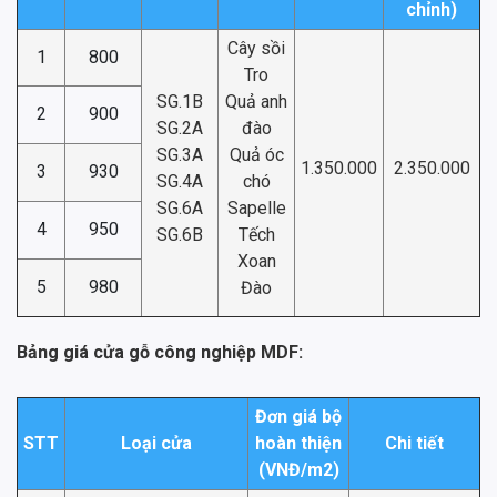
chỉnh)
Cây sồi
1
800
Tro
SG.1B
Quả anh
2
900
SG.2A
đào
SG.3A
Quả óc
1.350.000
2.350.000
3
930
SG.4A
chó
SG.6A
Sapelle
4
950
SG.6B
Tếch
Xoan
5
980
Đào
Bảng giá cửa gỗ công nghiệp MDF:
Đơn giá bộ
STT
Loại cửa
hoàn thiện
Chi tiết
(VNĐ/m2)