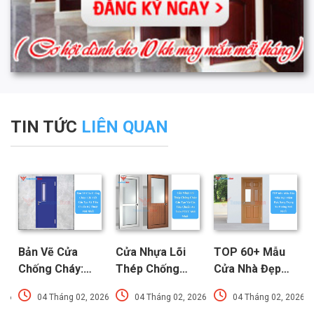
TIN TỨC
LIÊN QUAN
Bản Vẽ Cửa
Cửa Nhựa Lõi
TOP 60+ Mẫu
Chống Cháy:
Thép Chống
Cửa Nhà Đẹp
Chi Tiết Cấu
Cháy: Cấu Tạo
Hiện Đại, Sang
026
04 Tháng 02, 2026
04 Tháng 02, 2026
04 Tháng 02, 2026
Tạo Và Tiêu
Và Các Tiêu
Trọng Xu