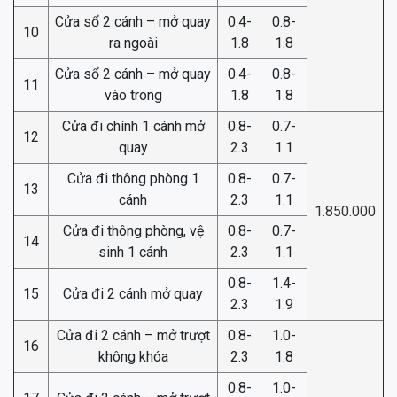
Cửa sổ 2 cánh – mở quay
0.4-
0.8-
10
ra ngoài
1.8
1.8
Cửa sổ 2 cánh – mở quay
0.4-
0.8-
11
vào trong
1.8
1.8
Cửa đi chính 1 cánh mở
0.8-
0.7-
12
quay
2.3
1.1
Cửa đi thông phòng 1
0.8-
0.7-
13
cánh
2.3
1.1
1.850.000
Cửa đi thông phòng, vệ
0.8-
0.7-
14
sinh 1 cánh
2.3
1.1
0.8-
1.4-
15
Cửa đi 2 cánh mở quay
2.3
1.9
Cửa đi 2 cánh – mở trượt
0.8-
1.0-
16
không khóa
2.3
1.8
0.8-
1.0-