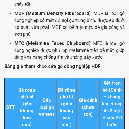
cháy tốt.
MDF (Medium Density Fiberboard)
: MDF là loại gỗ
công nghiệp có mật độ sợi gỗ trung bình, được ép dưới
áp suất vừa phải. MDF có bề mặt mịn, dễ gia công và
sơn phủ.
MFC (Melamine Faced Chipboard)
: MFC là loại gỗ
công nghiệp được phủ lớp melamine trên bề mặt, giúp
tăng khả năng chống ẩm và chống trầy xước.
Bảng giá tham khảo cửa gỗ công nghiệp HDF:
Giá trọn
Bề rộng
Bề rộng
bộ (Cánh
phủ bì
phủ bì
+ khung
Các
Giá cánh
(gồm
(gồm
bao + nẹp
STT
loại gỗ
(chưa
khung
khung
chỉ 2 mặt
Veneer
sơn)
bao
bao
+ sơn PU
mm)
mm)
hoàn