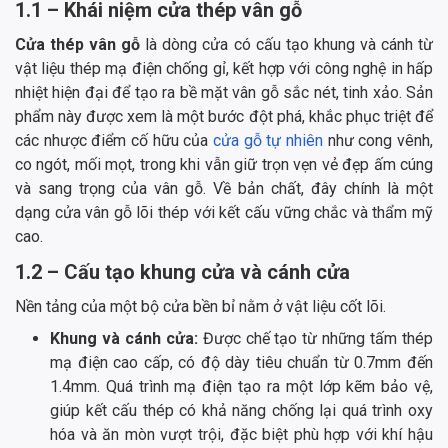
1.1 – Khái niệm cửa thép vân gỗ
Cửa thép vân gỗ
là dòng cửa có cấu tạo khung và cánh từ
vật liệu thép mạ điện chống gỉ, kết hợp với công nghệ in hấp
nhiệt hiện đại để tạo ra bề mặt vân gỗ sắc nét, tinh xảo. Sản
phẩm này được xem là một bước đột phá, khắc phục triệt để
các nhược điểm cố hữu của
cửa gỗ tự nhiên
như cong vênh,
co ngót, mối mọt, trong khi vẫn giữ trọn vẹn vẻ đẹp ấm cúng
và sang trọng của vân gỗ. Về bản chất, đây chính là một
dạng cửa vân gỗ lõi thép với kết cấu vững chắc và thẩm mỹ
cao.
1.2 – Cấu tạo khung cửa và cánh cửa
Nền tảng của một bộ cửa bền bỉ nằm ở vật liệu cốt lõi.
Khung và cánh cửa:
Được chế tạo từ những tấm thép
mạ điện cao cấp, có độ dày tiêu chuẩn từ 0.7mm đến
1.4mm. Quá trình mạ điện tạo ra một lớp kẽm bảo vệ,
giúp kết cấu thép có khả năng chống lại quá trình oxy
hóa và ăn mòn vượt trội, đặc biệt phù hợp với khí hậu