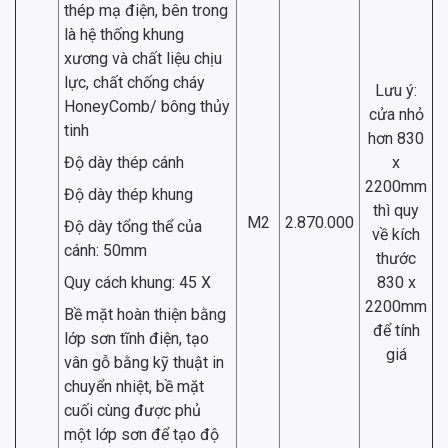
thép mạ điện, bên trong
là hệ thống khung
xương và chất liệu chịu
lực, chất chống cháy
Lưu ý:
HoneyComb/ bông thủy
cửa nhỏ
tinh
hơn 830
Độ dày thép cánh
x
2200mm
Độ dày thép khung
thì quy
M2
2.870.000
Độ dày tổng thể của
về kích
cánh: 50mm
thước
Quy cách khung: 45 X
830 x
2200mm
Bề mặt hoàn thiện bằng
để tính
lớp sơn tĩnh điện, tạo
giá
vân gỗ bằng kỹ thuật in
chuyển nhiệt, bề mặt
cuối cùng được phủ
một lớp sơn để tạo độ