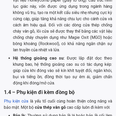
vật liệu Honeycomb paper (giấy tổ ong). Cấu trúc hình
lục giác này, vốn được ứng dụng trong ngành hàng
không vũ trụ, tạo ra một kết cấu siêu nhẹ nhưng cực kỳ
cứng cáp, giúp tăng khả năng chịu lực cho cánh cửa và
cách âm hiệu quả. Đối với các dòng cửa thép chống
cháy vân gỗ, lõi cửa sẽ được thay thế bằng các vật liệu
chống cháy chuyên dụng như Magie Oxit (MGO) hoặc
bông khoáng (Rockwool), có khả năng ngăn chặn sự
lan truyền của nhiệt và lửa.
Hệ thống gioăng cao su:
Được lắp đặt dọc theo
khung bao, hệ thống gioăng cao su có tác dụng kép:
giúp cửa khi đóng vào sẽ kín khít tuyệt đối, ngăn khói,
bụi và tiếng ồn; đồng thời tạo sự êm ái, giảm chấn
động khi đóng/mở cửa.
1.4 – Phụ kiện đi kèm đồng bộ
Phụ kiện cửa
là yếu tố cuối cùng hoàn thiện công năng và
bảo mật. Một bộ
cửa thép vân gỗ
cao cấp luôn đi kèm với:
Bản lề:
Thường sử dụng bản lề lá hoặc bản lề cối làm