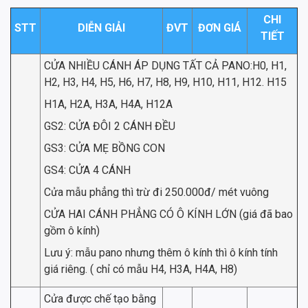
CHI
STT
DIỄN GIẢI
ĐVT
ĐƠN GIÁ
TIẾT
CỬA NHIỀU CÁNH ÁP DỤNG TẤT CẢ PANO:H0, H1,
H2, H3, H4, H5, H6, H7, H8, H9, H10, H11, H12. H15
H1A, H2A, H3A, H4A, H12A
GS2: CỬA ĐÔI 2 CÁNH ĐỀU
GS3: CỬA MẸ BỒNG CON
GS4: CỬA 4 CÁNH
Cửa mẫu phẳng thì trừ đi 250.000đ/ mét vuông
CỬA HAI CÁNH PHẲNG CÓ Ô KÍNH LỚN (giá đã bao
gồm ô kính)
Lưu ý: mẫu pano nhưng thêm ô kính thì ô kính tính
giá riêng. ( chỉ có mẫu H4, H3A, H4A, H8)
Cửa được chế tạo bằng