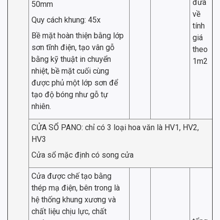
đưa
50mm
về
Quy cách khung: 45x
tính
Bề mặt hoàn thiện bằng lớp
giá
sơn tĩnh điện, tạo vân gỗ
theo
bằng kỹ thuật in chuyển
1m2
nhiệt, bề mặt cuối cùng
được phủ một lớp sơn để
tạo độ bóng như gỗ tự
nhiên.
CỬA SỔ PANO: chỉ có 3 loại hoa văn là HV1, HV2,
HV3
Cửa sổ mặc định có song cửa
Cửa được chế tạo bằng
thép mạ điện, bên trong là
hệ thống khung xương và
chất liệu chịu lực, chất