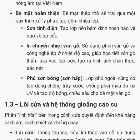
nóng ẩm tại Việt Nam.
Bề mặt hoàn thiện:
Bề mặt thép thô sẽ trải qua một
quy trình xử lý phức tạp gồm nhiều lớp:
Sơn tĩnh điện:
Tạo lớp nền bám dính hoàn hảo và
bảo vệ sơ cấp.
In chuyển nhiệt vân gỗ:
Sử dụng phim vân gỗ và
công nghệ ép ở nhiệt độ cao, giúp họa tiết vân gỗ
thấm sâu vào lớp sơn, tạo ra hình ảnh chân thực,
sắc nét.
Phủ sơn bóng (sơn hấp):
Lớp phủ ngoài cùng có
tác dụng chống trầy xước, chống phai màu do tia
UV và tạo độ bóng, chiều sâu cho bề mặt vân gỗ.
1.3 – Lõi cửa và hệ thống gioăng cao su
Phần "linh hồn" bên trong cánh cửa quyết định đến khả năng
cách âm, cách nhiệt và chống cháy.
Lõi cửa:
Thông thường, cửa lõi thép vân gỗ sử dụng