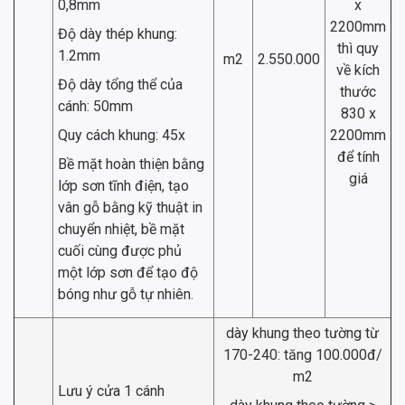
0,8mm
x
2200mm
Độ dày thép khung:
thì quy
1.2mm
m2
2.550.000
về kích
Độ dày tổng thể của
thước
cánh: 50mm
830 x
Quy cách khung: 45x
2200mm
để tính
Bề mặt hoàn thiện bằng
giá
lớp sơn tĩnh điện, tạo
vân gỗ bằng kỹ thuật in
chuyển nhiệt, bề mặt
cuối cùng được phủ
một lớp sơn để tạo độ
bóng như gỗ tự nhiên.
dày khung theo tường từ
170-240: tăng 100.000đ/
m2
Lưu ý cửa 1 cánh