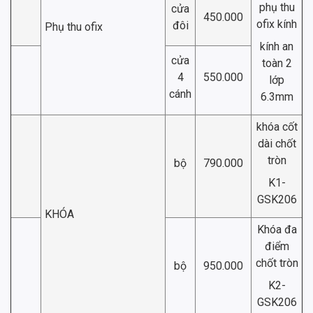
phụ thu
cửa
450.000
ofix kính
đôi
Phụ thu ofix
kính an
cửa
toàn 2
4
550.000
lớp
cánh
6.3mm
khóa cốt
dài chốt
tròn
bộ
790.000
K1-
GSK206
KHÓA
Khóa đa
điểm
chốt tròn
bộ
950.000
K2-
GSK206