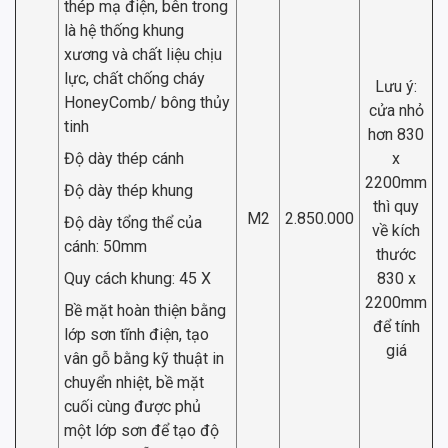
thép mạ điện, bên trong
là hệ thống khung
xương và chất liệu chịu
lực, chất chống cháy
Lưu ý:
HoneyComb/ bông thủy
cửa nhỏ
tinh
hơn 830
Độ dày thép cánh
x
2200mm
Độ dày thép khung
thì quy
M2
2.850.000
Độ dày tổng thể của
về kích
cánh: 50mm
thước
Quy cách khung: 45 X
830 x
2200mm
Bề mặt hoàn thiện bằng
để tính
lớp sơn tĩnh điện, tạo
giá
vân gỗ bằng kỹ thuật in
chuyển nhiệt, bề mặt
cuối cùng được phủ
một lớp sơn để tạo độ