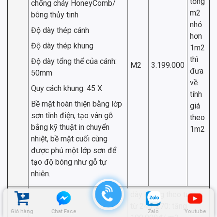
tổng
chống cháy HoneyComb/
m2
bông thủy tinh
nhỏ
Độ dày thép cánh
hơn
Độ dày thép khung
1m2
thì
Độ dày tổng thể của cánh:
M2
3.199.000
đưa
50mm
về
Quy cách khung: 45 X
tính
Bề mặt hoàn thiện bằng lớp
giá
sơn tĩnh điện, tạo vân gỗ
theo
bằng kỹ thuật in chuyển
1m2
nhiệt, bề mặt cuối cùng
được phủ một lớp sơn để
tạo độ bóng như gỗ tự
nhiên.
dày khung theo tường
từ 240-270: tăng
Giỏ hàng
Chat Face
Zalo
Youtube