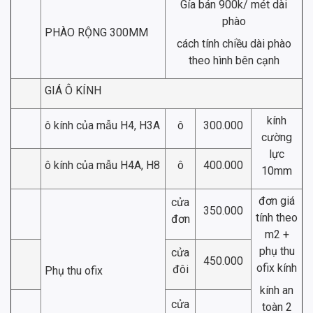
Gía bán 900k/ mét dài
phào
PHÀO RỘNG 300MM
cách tính chiều dài phào
theo hình bên cạnh
GIÁ Ô KÍNH
kính
ô kính của mẫu H4, H3A
ô
300.000
cường
lực
ô kính của mẫu H4A, H8
ô
400.000
10mm
đơn giá
cửa
350.000
tính theo
đơn
m2 +
phụ thu
cửa
450.000
ofix kính
đôi
Phụ thu ofix
kính an
cửa
toàn 2