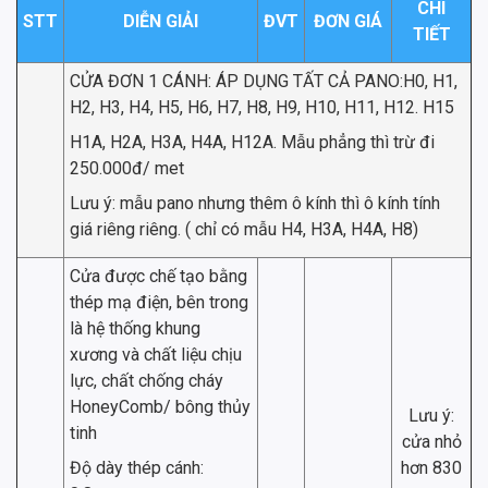
CHI
STT
DIỄN GIẢI
ĐVT
ĐƠN GIÁ
TIẾT
CỬA ĐƠN 1 CÁNH: ÁP DỤNG TẤT CẢ PANO:H0, H1,
H2, H3, H4, H5, H6, H7, H8, H9, H10, H11, H12. H15
H1A, H2A, H3A, H4A, H12A. Mẫu phẳng thì trừ đi
250.000đ/ met
Lưu ý: mẫu pano nhưng thêm ô kính thì ô kính tính
giá riêng riêng. ( chỉ có mẫu H4, H3A, H4A, H8)
Cửa được chế tạo bằng
thép mạ điện, bên trong
là hệ thống khung
xương và chất liệu chịu
lực, chất chống cháy
HoneyComb/ bông thủy
Lưu ý:
tinh
cửa nhỏ
Độ dày thép cánh:
hơn 830