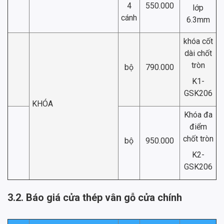
4
550.000
lớp
cánh
6.3mm
khóa cốt
dài chốt
tròn
bộ
790.000
K1-
GSK206
KHÓA
Khóa đa
điểm
chốt tròn
bộ
950.000
K2-
GSK206
3.2. Báo giá cửa thép vân gỗ cửa chính