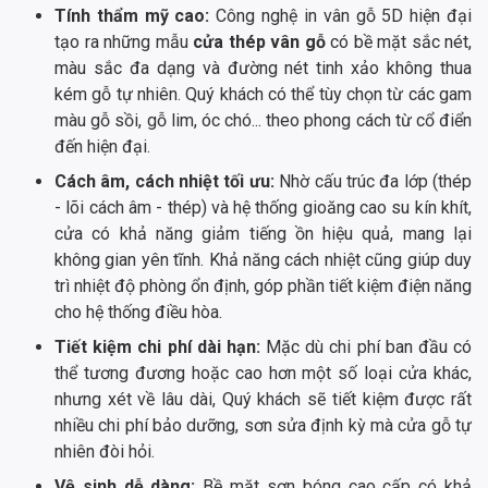
Tính thẩm mỹ cao:
Công nghệ in vân gỗ 5D hiện đại
tạo ra những mẫu
cửa thép vân gỗ
có bề mặt sắc nét,
màu sắc đa dạng và đường nét tinh xảo không thua
kém gỗ tự nhiên. Quý khách có thể tùy chọn từ các gam
màu gỗ sồi, gỗ lim, óc chó... theo phong cách từ cổ điển
đến hiện đại.
Cách âm, cách nhiệt tối ưu:
Nhờ cấu trúc đa lớp (thép
- lõi cách âm - thép) và hệ thống gioăng cao su kín khít,
cửa có khả năng giảm tiếng ồn hiệu quả, mang lại
không gian yên tĩnh. Khả năng cách nhiệt cũng giúp duy
trì nhiệt độ phòng ổn định, góp phần tiết kiệm điện năng
cho hệ thống điều hòa.
Tiết kiệm chi phí dài hạn:
Mặc dù chi phí ban đầu có
thể tương đương hoặc cao hơn một số loại cửa khác,
nhưng xét về lâu dài, Quý khách sẽ tiết kiệm được rất
nhiều chi phí bảo dưỡng, sơn sửa định kỳ mà cửa gỗ tự
nhiên đòi hỏi.
Vệ sinh dễ dàng:
Bề mặt sơn bóng cao cấp có khả