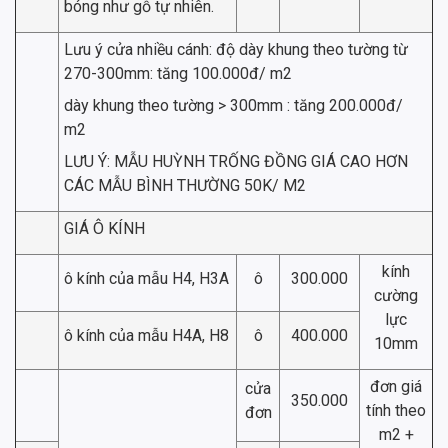
bóng như gỗ tự nhiên.
Lưu ý cửa nhiều cánh: độ dày khung theo tường từ
270-300mm: tăng 100.000đ/ m2
dày khung theo tường > 300mm : tăng 200.000đ/
m2
LƯU Ý: MẪU HUỲNH TRỐNG ĐỒNG GIÁ CAO HƠN
CÁC MẪU BÌNH THƯỜNG 50K/ M2
GIÁ Ô KÍNH
kính
ô kính của mẫu H4, H3A
ô
300.000
cường
lực
ô kính của mẫu H4A, H8
ô
400.000
10mm
đơn giá
cửa
350.000
tính theo
đơn
m2 +