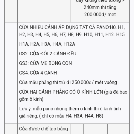
dày khung theo tường >
240mm thì tăng
200.000đ/ met
CỬA NHIỀU CÁNH ÁP DỤNG TẤT CẢ PANO:H0, H1,
H2, H3, H4, H5, H6, H7, H8, H9, H10, H11, H12. H15
H1A, H2A, H3A, H4A, H12A
GS2: CỬA ĐÔI 2 CÁNH ĐỀU
GS3: CỬA MẸ BỒNG CON
GS4: CỬA 4 CÁNH
Cửa mẫu phẳng thì trừ đi 250.000đ/ mét vuông
CỬA HAI CÁNH PHẲNG CÓ Ô KÍNH LỚN (giá đã bao
gồm ô kính)
Lưu ý: mẫu pano nhưng thêm ô kính thì ô kính tính
giá riêng. ( chỉ có mẫu H4, H3A, H4A, H8)
Cửa được chế tạo bằng