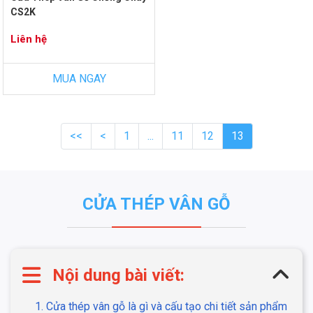
CS2K
Liên hệ
MUA NGAY
<<
<
1
...
11
12
13
CỬA THÉP VÂN GỖ
Nội dung bài viết:
1. Cửa thép vân gỗ là gì và cấu tạo chi tiết sản phẩm