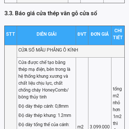
3.3. Báo giá cửa thép vân gỗ cửa sổ
CHI
STT
DIỄN GIẢI
ĐVT
ĐƠN GIÁ
TIẾT
CỬA SỔ MẪU PHẲNG Ô KÍNH
Cửa được chế tạo bằng
thép mạ điện, bên trong là
hệ thống khung xương và
chất liệu chịu lực, chất
tổng
chống cháy HoneyComb/
m2
bông thủy tinh
nhỏ
Độ dày thép cánh: 0,8mm
hơn
Độ dày thép khung: 1.2mm
1m2
thì
Độ dày tổng thể của cánh:
m2
3.099.000