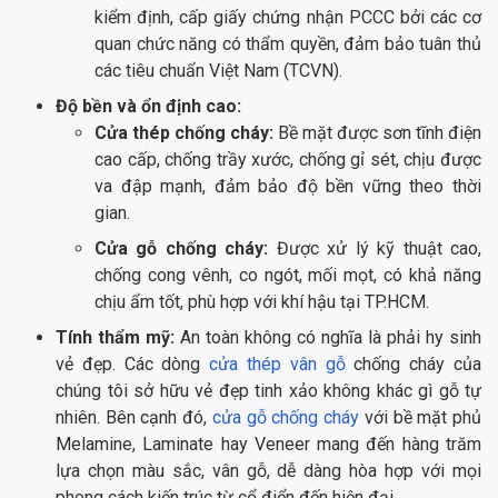
kiểm định, cấp giấy chứng nhận PCCC bởi các cơ
quan chức năng có thẩm quyền, đảm bảo tuân thủ
các tiêu chuẩn Việt Nam (TCVN).
Độ bền và ổn định cao:
Cửa thép chống cháy:
Bề mặt được sơn tĩnh điện
cao cấp, chống trầy xước, chống gỉ sét, chịu được
va đập mạnh, đảm bảo độ bền vững theo thời
gian.
Cửa gỗ chống cháy:
Được xử lý kỹ thuật cao,
chống cong vênh, co ngót, mối mọt, có khả năng
chịu ẩm tốt, phù hợp với khí hậu tại TP.HCM.
Tính thẩm mỹ:
An toàn không có nghĩa là phải hy sinh
vẻ đẹp. Các dòng
cửa thép vân gỗ
chống cháy của
chúng tôi sở hữu vẻ đẹp tinh xảo không khác gì gỗ tự
nhiên. Bên cạnh đó,
cửa gỗ chống cháy
với bề mặt phủ
Melamine, Laminate hay Veneer mang đến hàng trăm
lựa chọn màu sắc, vân gỗ, dễ dàng hòa hợp với mọi
phong cách kiến trúc từ cổ điển đến hiện đại.