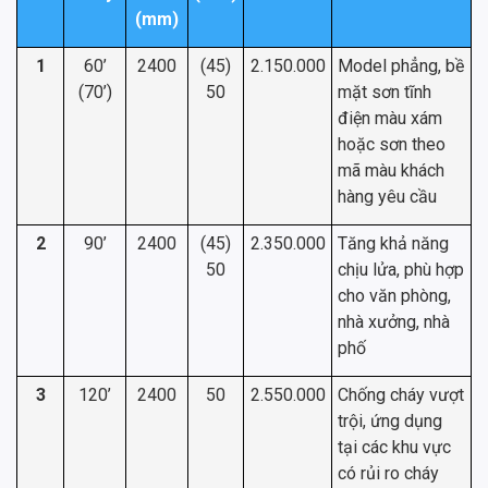
(mm)
1
60’
2400
(45)
2.150.000
Model phẳng, bề
(70’)
50
mặt sơn tĩnh
điện màu xám
hoặc sơn theo
mã màu khách
hàng yêu cầu
2
90’
2400
(45)
2.350.000
Tăng khả năng
50
chịu lửa, phù hợp
cho văn phòng,
nhà xưởng, nhà
phố
3
120’
2400
50
2.550.000
Chống cháy vượt
trội, ứng dụng
tại các khu vực
có rủi ro cháy