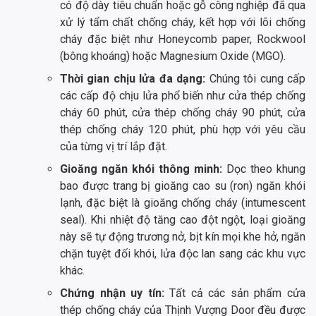
có độ dày tiêu chuẩn hoặc gỗ công nghiệp đã qua
xử lý tẩm chất chống cháy, kết hợp với lõi chống
cháy đặc biệt như Honeycomb paper, Rockwool
(bông khoáng) hoặc Magnesium Oxide (MGO).
Thời gian chịu lửa đa dạng:
Chúng tôi cung cấp
các cấp độ chịu lửa phổ biến như cửa thép chống
cháy 60 phút, cửa thép chống cháy 90 phút, cửa
thép chống cháy 120 phút, phù hợp với yêu cầu
của từng vị trí lắp đặt.
Gioăng ngăn khói thông minh:
Dọc theo khung
bao được trang bị gioăng cao su (ron) ngăn khói
lạnh, đặc biệt là gioăng chống cháy (intumescent
seal). Khi nhiệt độ tăng cao đột ngột, loại gioăng
này sẽ tự động trương nở, bịt kín mọi khe hở, ngăn
chặn tuyệt đối khói, lửa độc lan sang các khu vực
khác.
Chứng nhận uy tín:
Tất cả các sản phẩm cửa
thép chống cháy của Thịnh Vượng Door đều được