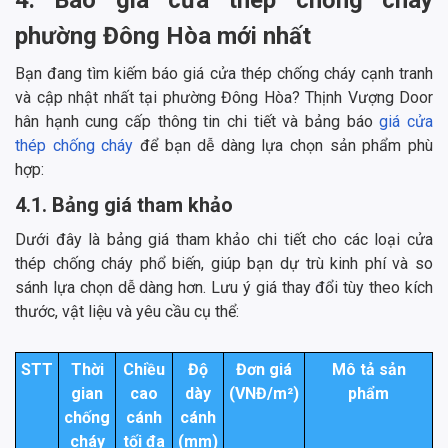
4. Báo giá cửa thép chống cháy
phường Đông Hòa mới nhất
Bạn đang tìm kiếm báo giá cửa thép chống cháy cạnh tranh
và cập nhật nhất tại phường Đông Hòa? Thịnh Vượng Door
hân hạnh cung cấp thông tin chi tiết và bảng báo
giá cửa
thép chống cháy
để bạn dễ dàng lựa chọn sản phẩm phù
hợp:
4.1. Bảng giá tham khảo
Dưới đây là bảng giá tham khảo chi tiết cho các loại cửa
thép chống cháy phổ biến, giúp bạn dự trù kinh phí và so
sánh lựa chọn dễ dàng hơn. Lưu ý giá thay đổi tùy theo kích
thước, vật liệu và yêu cầu cụ thể:
STT
Thời
Chiều
Độ
Đơn giá
Mô tả sản
gian
cao
dày
(VNĐ/m²)
phẩm
chống
cánh
cánh
cháy
tối đa
(mm)