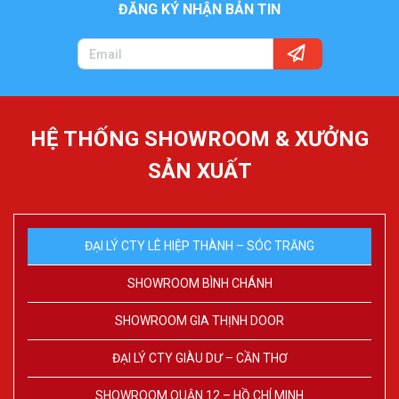
ĐĂNG KÝ NHẬN BẢN TIN
HỆ THỐNG SHOWROOM & XƯỞNG
SẢN XUẤT
ĐẠI LÝ CTY LÊ HIỆP THÀNH – SÓC TRĂNG
SHOWROOM BÌNH CHÁNH
SHOWROOM GIA THỊNH DOOR
ĐẠI LÝ CTY GIÀU DƯ – CẦN THƠ
SHOWROOM QUẬN 12 – HỒ CHÍ MINH