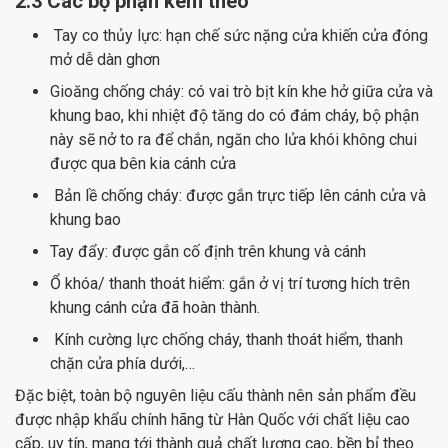
2.3 Các bộ phận kèm theo
Tay co thủy lực: hạn chế sức nặng cửa khiến cửa đóng
mở dễ dàn ghơn
Gioăng chống cháy: có vai trò bịt kín khe hở giữa cửa và
khung bao, khi nhiệt độ tăng do có đám cháy, bộ phận
này sẽ nở to ra để chắn, ngăn cho lửa khói không chui
được qua bên kia cánh cửa
Bản lề chống cháy: được gắn trực tiếp lên cánh cửa và
khung bao
Tay đẩy: được gắn cố định trên khung và cánh
Ổ khóa/ thanh thoát hiểm: gắn ở vị trí tương hích trên
khung cánh cửa đã hoàn thành.
Kính cường lực chống cháy, thanh thoát hiểm, thanh
chặn cửa phía dưới,…
Đặc biệt, toàn bộ nguyên liệu cấu thành nên sản phẩm đều
được nhập khẩu chính hãng từ Hàn Quốc với chất liệu cao
cấp, uy tín, mang tới thành quả chất lượng cao, bền bỉ theo