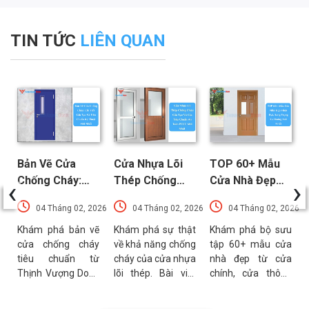
TIN TỨC
LIÊN QUAN
Bản Vẽ Cửa
Cửa Nhựa Lõi
TOP 60+ Mẫu
‹
›
Chống Cháy:
Thép Chống
Cửa Nhà Đẹp
Chi Tiết Cấu
Cháy: Cấu Tạo
Hiện Đại, Sang
026
04 Tháng 02, 2026
04 Tháng 02, 2026
04 Tháng 02, 2026
n
Tạo Và Tiêu
Và Các Tiêu
Trọng Xu
Chuẩn Kỹ Thuật
Chuẩn An Toàn
Hướng Mới Nhất
c
Khám phá bản vẽ
Khám phá sự thật
Khám phá bộ sưu
p
cửa chống cháy
về khả năng chống
tập 60+ mẫu cửa
Mới Nhất
PCCC Mới Nhất
h
tiêu chuẩn từ
cháy của cửa nhựa
nhà đẹp từ cửa
ỗ
Thịnh Vượng Door.
lõi thép. Bài viết
chính, cửa thông
i
Bài viết cung cấp
phân tích chi tiết
phòng đến cổng
.
thông số kỹ thuật,
cấu tạo, ưu điểm
nhà với đa dạng