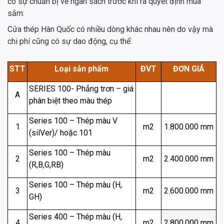
có sự chuẩn bị về ngân sách trước khi ra quyết định mua
sắm:
Cửa thép Hàn Quốc có nhiều dòng khác nhau nên do vậy mà
chi phí cũng có sự dao động, cụ thể:
STT
Loại sản phẩm
ĐVT
ĐƠN GIÁ
SERIES 100- Phẳng trơn – giá
A
phân biệt theo màu thép
Series 100 – Thép màu V
1
m2
1.800.000 mm
(silVer)/ hoặc 101
Series 100 – Thép màu
2
m2
2.400.000 mm
(R,B,G,RB)
Series 100 – Thép màu (H,
3
m2
2.600.000 mm
GH)
Series 400 – Thép màu (H,
4
m2
2.800.000 mm