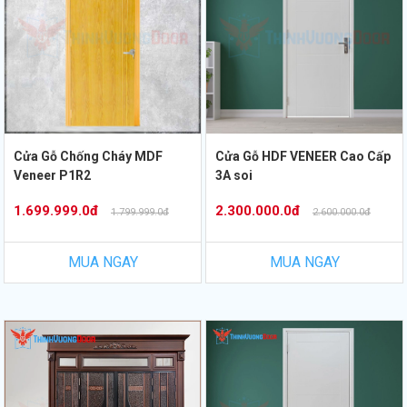
Cửa Gỗ Chống Cháy MDF
Cửa Gỗ HDF VENEER Cao Cấp
Veneer P1R2
3A soi
1.699.999.0đ
2.300.000.0đ
1.799.999.0đ
2.600.000.0đ
MUA NGAY
MUA NGAY