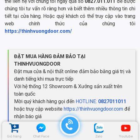
thể liên hệ với chúng tôi ngay qua số
0827.011.011
để được
chúng tôi tư vấn rõ ràng hơn và biết thêm nhiều thông tin chi
tiết tại cửa hàng. Hoặc quý khách có thể truy cập vào trang
web chính thức của chúng tôi
https://thinhvuongdoor.com/
ĐẶT MUA HÀNG ĐẢM BẢO TẠI
THINHVUONGDOOR
Đặt mua cửa & nội thất online đảm bảo bằng giá trị và
danh tiếng khi mua trực tiếp
Với hệ thống 12 Showroom & Xưởng sản xuất trên
toàn quốc
Mời quý khách hàng gọi đến
HOTLINE:
0827011011
hoặc truy cập website
https://thinhvuongdoor.com
để
nhận báo giá
Giỏ hàng
Chat Face
Zalo
Youtube