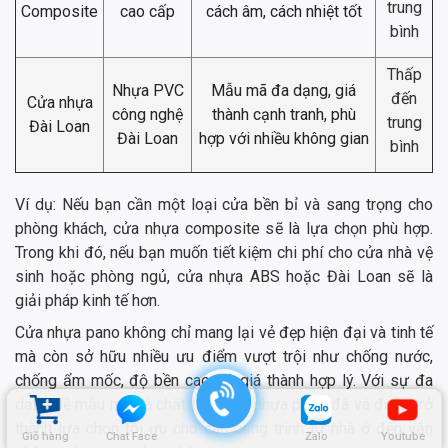
trung
Composite
cao cấp
cách âm, cách nhiệt tốt
bình
Thấp
Nhựa PVC
Mẫu mã đa dạng, giá
đến
Cửa nhựa
công nghệ
thành cạnh tranh, phù
trung
Đài Loan
Đài Loan
hợp với nhiều không gian
bình
Ví dụ: Nếu bạn cần một loại cửa bền bỉ và sang trọng cho
phòng khách, cửa nhựa composite sẽ là lựa chọn phù hợp.
Trong khi đó, nếu bạn muốn tiết kiệm chi phí cho cửa nhà vệ
sinh hoặc phòng ngủ, cửa nhựa ABS hoặc Đài Loan sẽ là
giải pháp kinh tế hơn.
Cửa nhựa pano không chỉ mang lại vẻ đẹp hiện đại và tinh tế
mà còn sở hữu nhiều ưu điểm vượt trội như chống nước,
chống ẩm mốc, độ bền cao, và giá thành hợp lý. Với sự đa
dạng về mẫu mã và chất liệu, cửa nhựa pano đã và đang trở
thành lựa chọn tối ưu cho các công trình từ nhà ở đến văn
Giỏ hàng
Chat Face
Zalo
Youtube