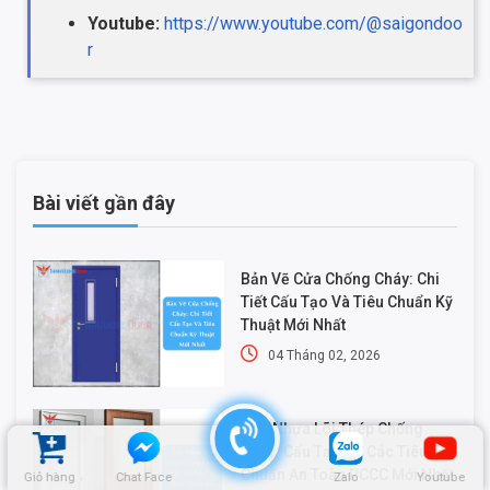
Youtube:
https://www.youtube.com/@saigondoo
r
Bài viết gần đây
Bản Vẽ Cửa Chống Cháy: Chi
Tiết Cấu Tạo Và Tiêu Chuẩn Kỹ
Thuật Mới Nhất
04 Tháng 02, 2026
Cửa Nhựa Lõi Thép Chống
Cháy: Cấu Tạo Và Các Tiêu
Chuẩn An Toàn PCCC Mới Nhất
Giỏ hàng
Chat Face
Zalo
Youtube