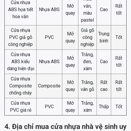
Cửa nhựa
Mở
văn,
Rất
ABS họa tiết
Nhựa ABS
Cao
quay
màu
tốt
hoa văn
pastel
Cửa nhựa
Giả gỗ
Mở
Trung
PVC giả gỗ
PVC
công
Tốt
quay
bình
công nghiệp
nghiệp
Cửa nhựa
Trắng,
Mở
Rất
ABS kiểu
Nhựa ABS
đen,
Cao
quay
tốt
dáng hiện đại
xám
Cửa nhựa
Mở
Trắng,
Rất
Rất
Composite
Composite
quay
vân gỗ
cao
tốt
chống cháy
Cửa nhựa
Mở
Trắng,
PVC
Thấp
Tốt
PVC giá rẻ
quay
xám
4. Địa chỉ mua cửa nhựa nhà vệ sinh uy