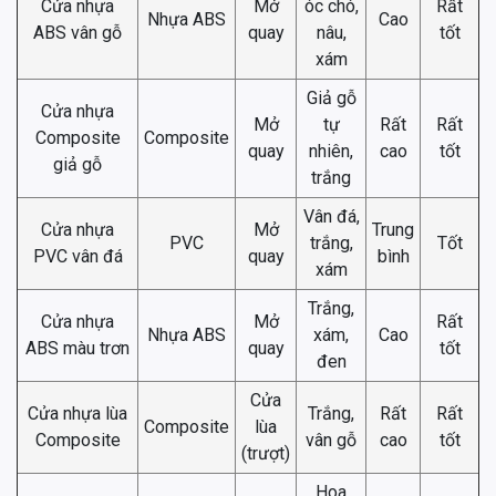
Cửa nhựa
Mở
óc chó,
Rất
Nhựa ABS
Cao
ABS vân gỗ
quay
nâu,
tốt
xám
Giả gỗ
Cửa nhựa
Mở
tự
Rất
Rất
Composite
Composite
quay
nhiên,
cao
tốt
giả gỗ
trắng
Vân đá,
Cửa nhựa
Mở
Trung
PVC
trắng,
Tốt
PVC vân đá
quay
bình
xám
Trắng,
Cửa nhựa
Mở
Rất
Nhựa ABS
xám,
Cao
ABS màu trơn
quay
tốt
đen
Cửa
Cửa nhựa lùa
Trắng,
Rất
Rất
Composite
lùa
Composite
vân gỗ
cao
tốt
(trượt)
Hoa