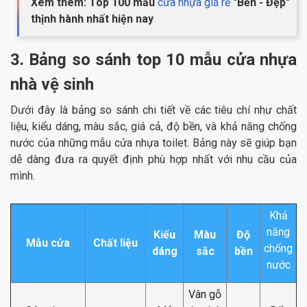
Xem thêm: Top 100 mẫu
cửa nhựa giá rẻ
"Bền - Đẹp"
thịnh hành nhất hiện nay
3. Bảng so sánh top 10 mẫu cửa nhựa
nhà vệ sinh
Dưới đây là bảng so sánh chi tiết về các tiêu chí như chất
liệu, kiểu dáng, màu sắc, giá cả, độ bền, và khả năng chống
nước của những mẫu cửa nhựa toilet. Bảng này sẽ giúp bạn
dễ dàng đưa ra quyết định phù hợp nhất với nhu cầu của
mình.
Khả
năng
Kiểu
Màu
Độ
Mẫu cửa
Chất liệu
chống
dáng
sắc
bền
nước
Vân gỗ