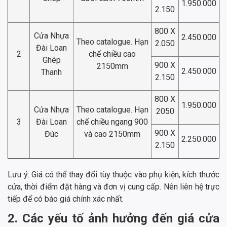
1.950.000
2.150
800 X
Cửa Nhựa
2.450.000
Theo catalogue. Hạn
2.050
Đài Loan
2
chế chiều cao
Ghép
900 X
2150mm
2.450.000
Thanh
2.150
800 X
1.950.000
Cửa Nhựa
Theo catalogue. Hạn
2050
3
Đài Loan
chế chiều ngang 900
900 X
Đúc
và cao 2150mm
2.250.000
2.150
Lưu ý: Giá có thể thay đổi tùy thuộc vào phụ kiện, kích thước
cửa, thời điểm đặt hàng và đơn vị cung cấp. Nên liên hệ trực
tiếp để có báo giá chính xác nhất.
2. Các yếu tố ảnh hưởng đến giá cửa