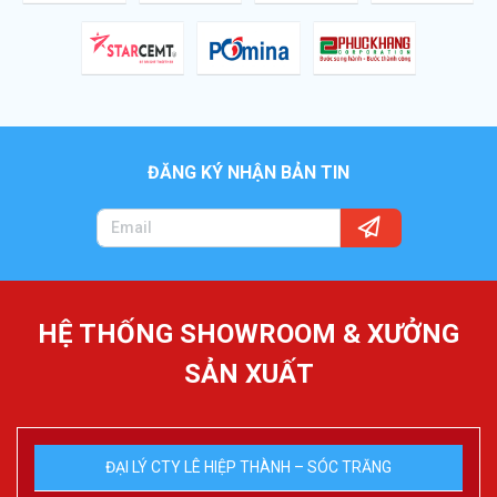
ĐĂNG KÝ NHẬN BẢN TIN
HỆ THỐNG SHOWROOM & XƯỞNG
SẢN XUẤT
ĐẠI LÝ CTY LÊ HIỆP THÀNH – SÓC TRĂNG