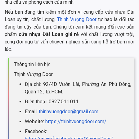
nhu cầu và phong cách của mình.
Nếu bạn đang tìm kiếm một đơn vị cung cấp cửa nhựa Đài
Loan uy tín, chất lượng,
Thịnh Vượng Door
tự hào là đối tác
đáng tin cậy của bạn. Chúng tôi cam kết mang đến các sản
phẩm
cửa nhựa Đài Loan giá rẻ
với chất lượng vượt trội,
cùng đội ngũ tư vấn chuyên nghiệp sẵn sàng hỗ trợ bạn mọi
lúc.
Thông tin liên hệ:
Thịnh Vượng Door
Địa chỉ: 92/4D Vườn Lài, Phường An Phú Đông,
Quận 12, Tp.HCM.
Điện thoại: 0827.011.011
Email:
thinhvuongdoor@gmail.com
Website:
https://thinhvuongdoor.com/
Facebook:
https://www.facebook.com/SaigonDoor/