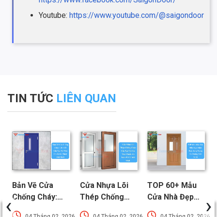
Youtube:
https://www.youtube.com/@saigondoor
TIN TỨC
LIÊN QUAN
Bản Vẽ Cửa
Cửa Nhựa Lõi
TOP 60+ Mẫu
‹
›
Chống Cháy:
Thép Chống
Cửa Nhà Đẹp
Chi Tiết Cấu
Cháy: Cấu Tạo
Hiện Đại, Sang
026
04 Tháng 02, 2026
04 Tháng 02, 2026
04 Tháng 02, 2026