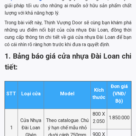
giải pháp tối ưu cho những ai muốn sở hữu sản phẩm chất
lượng với khả năng hợp lý.
Trong bài viết này, Thịnh Vượng Door sẽ cùng bạn khám phá
những ưu điểm nổi bật của cửa nhựa Đài Loan, đồng thời
cung cấp thông tin chi tiết về giá cửa nhựa Đài Loan để bạn
có cái nhìn rõ ràng hơn trước khi đưa ra quyết định.
1. Bảng báo giá cửa nhựa Đài Loan chi
tiết:
Đơn giá
Kích
STT
Loại cửa
Model
(VNĐ/
thước
Bộ)
800 X
1.850.000
Cửa Nhựa
Theo catalogue. Chú
2.050
1
Đài Loan
ý hạn chế mẫu nhỏ
900 X
Ghép
dưới cánh 750mm