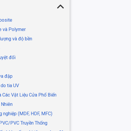
posite
se và Polymer
 lượng và độ bền
e
uyệt đối
 va đập
 do tia UV
 Các Vật Liệu Cửa Phổ Biến
 Nhiên
ng nghiệp (MDF, HDF, MFC)
 uPVC/PVC Truyền Thống