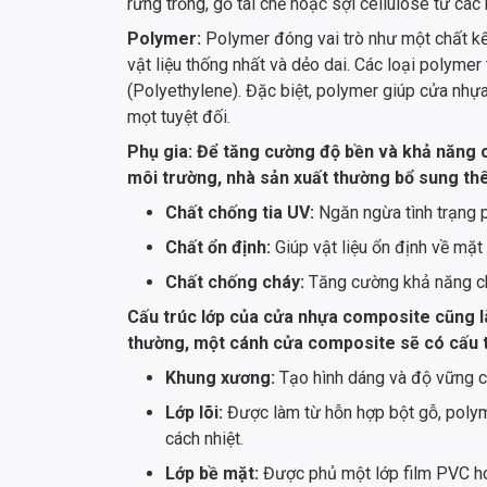
rừng trồng, gỗ tái chế hoặc sợi cellulose từ các
Polymer:
Polymer đóng vai trò như một chất kết 
vật liệu thống nhất và dẻo dai. Các loại polym
(Polyethylene). Đặc biệt, polymer giúp cửa nh
mọt tuyệt đối.
Phụ gia: Để tăng cường độ bền và khả năng 
môi trường, nhà sản xuất thường bổ sung thê
Chất chống tia UV:
Ngăn ngừa tình trạng p
Chất ổn định:
Giúp vật liệu ổn định về mặt 
Chất chống cháy:
Tăng cường khả năng chố
Cấu trúc lớp của cửa nhựa composite cũng l
thường, một cánh cửa composite sẽ có cấu t
Khung xương:
Tạo hình dáng và độ vững c
Lớp lõi:
Được làm từ hỗn hợp bột gỗ, polym
cách nhiệt.
Lớp bề mặt:
Được phủ một lớp film PVC hoặ