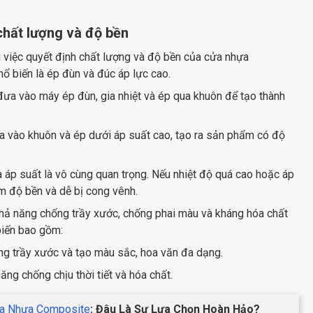
chất lượng và độ bền
g việc quyết định chất lượng và độ bền của cửa nhựa
hổ biến là ép đùn và đúc áp lực cao.
a vào máy ép đùn, gia nhiệt và ép qua khuôn để tạo thành
a vào khuôn và ép dưới áp suất cao, tạo ra sản phẩm có độ
và áp suất là vô cùng quan trọng. Nếu nhiệt độ quá cao hoặc áp
m độ bền và dễ bị cong vênh.
khả năng chống trầy xước, chống phai màu và kháng hóa chất
iến bao gồm:
ng trầy xước và tạo màu sắc, hoa văn đa dạng.
ng chống chịu thời tiết và hóa chất.
ửa Nhựa Composite
: Đâu Là Sự Lựa Chọn Hoàn Hảo?