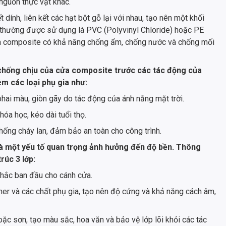
 nguồn thực vật khác.
dính, liên kết các hạt bột gỗ lại với nhau, tạo nên một khối
er thường được sử dụng là PVC (Polyvinyl Chloride) hoặc PE
ựa composite có khả năng chống ẩm, chống nước và chống mối
chống chịu của cửa composite trước các tác động của
m các loại phụ gia như:
hai màu, giòn gãy do tác động của ánh nắng mặt trời.
hóa học, kéo dài tuổi thọ.
ng cháy lan, đảm bảo an toàn cho công trình.
à một yếu tố quan trọng ảnh hưởng đến độ bền. Thông
rúc 3 lớp:
hắc ban đầu cho cánh cửa.
er và các chất phụ gia, tạo nên độ cứng và khả năng cách âm,
c sơn, tạo màu sắc, hoa văn và bảo vệ lớp lõi khỏi các tác