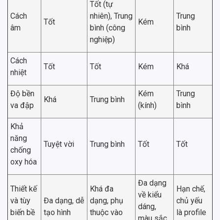
Tốt (tự
Cách
nhiên), Trung
Trung
Tốt
Kém
âm
bình (công
bình
nghiệp)
Cách
Tốt
Tốt
Kém
Khá
nhiệt
Độ bền
Kém
Trung
Khá
Trung bình
va đập
(kính)
bình
Khả
năng
Tuyệt vời
Trung bình
Tốt
Tốt
chống
oxy hóa
Đa dạng
Thiết kế
Khá đa
Hạn chế,
về kiểu
và tùy
Đa dạng, dễ
dạng, phụ
chủ yếu
dáng,
biến bề
tạo hình
thuộc vào
là profile
màu sắc