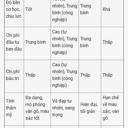
Độ bền
nhiên), Trung
Trung
cơ học,
Tốt
Khá
bình (công
bình
chịu lực
nghiệp)
Cao (tự
Chi phí
nhiên), Trung
Trung
đầu tư
Trung bình
Thấp
bình (công
bình
ban đầu
nghiệp)
Cao (tự
Chi phí
nhiên), Trung
Thấp
Thấp
Thấp
bảo trì
bình (công
nghiệp)
Đa dạng,
Hạn chế
Tính
Vẻ đẹp tự
mô phỏng
Hiện đại,
về màu
thẩm
nhiên, sang
vân gỗ, màu
tối giản
sắc, vân
mỹ
trọng
sắc tốt
gỗ