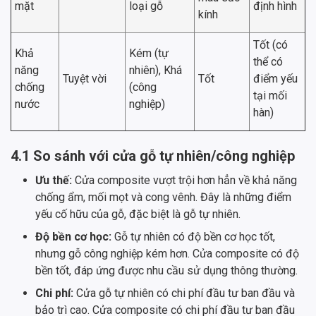
mặt
loại gỗ
định hình
kính
Tốt (có
Khả
Kém (tự
thể có
năng
nhiên), Khá
Tuyệt vời
Tốt
điểm yếu
chống
(công
tại mối
nước
nghiệp)
hàn)
4.1 So sánh với cửa gỗ tự nhiên/công nghiệp
Ưu thế:
Cửa composite vượt trội hơn hẳn về khả năng
chống ẩm, mối mọt và cong vênh. Đây là những điểm
yếu cố hữu của gỗ, đặc biệt là gỗ tự nhiên.
Độ bền cơ học:
Gỗ tự nhiên có độ bền cơ học tốt,
nhưng gỗ công nghiệp kém hơn. Cửa composite có độ
bền tốt, đáp ứng được nhu cầu sử dụng thông thường.
Chi phí:
Cửa gỗ tự nhiên có chi phí đầu tư ban đầu và
bảo trì cao. Cửa composite có chi phí đầu tư ban đầu