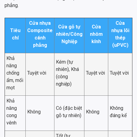
phẳng.
Cửa nhựa
Cửa
Cửa gỗ tự
Cửa
Tiêu
Composite
nhựa lõi
nhiên/Công
nhôm
chí
cánh
thép
Nghiệp
kính
phẳng
(uPVC)
Khả
Kém (tự
năng
nhiên), Khá
chống
Tuyệt vời
Tuyệt vời
Tuyệt vời
(công
ẩm, mối
nghiệp)
mọt
Khả
năng
Có (đặc biệt
Không
Không
Không
cong
gỗ tự nhiên)
đáng kể
vênh
Tốt (tự