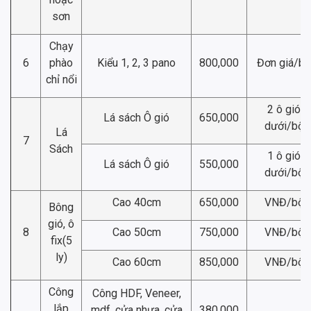
sơn
Chạy
6
phào
Kiểu 1, 2, 3 pano
800,000
Đơn giá/bộ
chỉ nổi
2 ô gió
Lá sách Ô gió
650,000
dưới/bộ
Lá
7
Sách
1 ô gió
Lá sách Ô gió
550,000
dưới/bộ
Cao 40cm
650,000
VNĐ/bộ
Bông
gió, ô
8
Cao 50cm
750,000
VNĐ/bộ
fix(5
ly)
Cao 60cm
850,000
VNĐ/bộ
Công
Công HDF, Veneer,
lắp
mdf, cửa nhựa, cửa
380,000