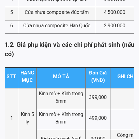
5
Cửa nhựa composite đúc tấm
4.500.000
6
Cửa nhựa composite Hàn Quốc
2.900.000
1.2. Giá phụ kiện và các chi phí phát sinh (nếu
có)
HẠNG
Đơn Giá
STT
MÔ TẢ
GHI CHÚ
MỤC
(VNĐ)
Kính mờ + Kính trong
399,000
5mm
Kính 5
Kính mờ + Kính trong
1
499,000
ly
8mm
Công mài
Kính mài cạnh (md)
90,000