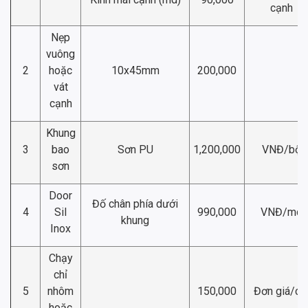
cạnh
Nẹp
vuông
2
hoặc
10x45mm
200,000
vát
cạnh
Khung
3
bao
Sơn PU
1,200,000
VNĐ/bộ
sơn
Door
Đố chân phía dưới
4
Sil
990,000
VNĐ/md
khung
Inox
Chạy
chỉ
5
nhôm
150,000
Đơn giá/ch
hoặc