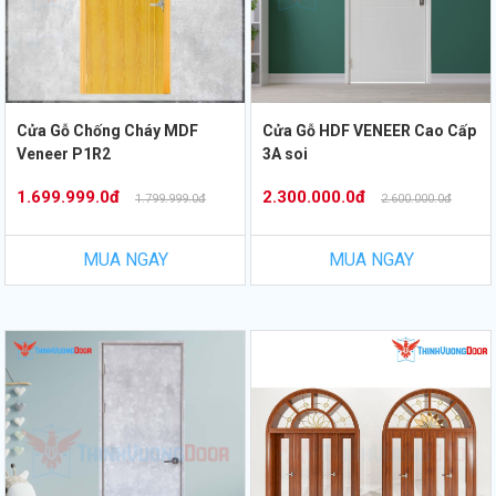
Cửa Gỗ Chống Cháy MDF
Cửa Gỗ HDF VENEER Cao Cấp
Veneer P1R2
3A soi
1.699.999.0đ
2.300.000.0đ
1.799.999.0đ
2.600.000.0đ
MUA NGAY
MUA NGAY