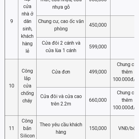
cửa
nhựa gỗ
nhà ở
9
dân
Chung cư, cao ốc văn
450,000
sinh,
phòng
khách
Cửa đôi 2 cánh và
hàng
599,000
cửa lùa 1 cánh
lẻ
Chung cư
Công
Cửa đơn
499,000
thêm
lắp
100.000đ/b
10
cửa
Chung cư
chống
Cửa đôi và cửa cao
660,000
thêm
cháy
trên 2.2m
100.000đ/b
Công
Theo yêu cầu khách
11
bắn
150,000
VNĐ/bộ
hàng
Silicon