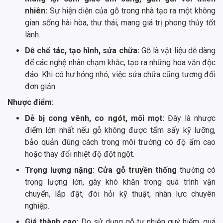
nhiên:
Sự hiện diện của gỗ trong nhà tạo ra một không
gian sống hài hòa, thư thái, mang giá trị phong thủy tốt
lành.
Dễ chế tác, tạo hình, sửa chữa:
Gỗ là vật liệu dễ dàng
để các nghệ nhân chạm khắc, tạo ra những hoa văn độc
đáo. Khi có hư hỏng nhỏ, việc sửa chữa cũng tương đối
đơn giản.
Nhược điểm:
Dễ bị cong vênh, co ngót, mối mọt:
Đây là nhược
điểm lớn nhất nếu gỗ không được tẩm sấy kỹ lưỡng,
bảo quản đúng cách trong môi trường có độ ẩm cao
hoặc thay đổi nhiệt độ đột ngột.
Trọng lượng nặng: Cửa gỗ truyền thống
thường có
trọng lượng lớn, gây khó khăn trong quá trình vận
chuyển, lắp đặt, đòi hỏi kỹ thuật, nhân lực chuyên
nghiệp.
Giá thành cao:
Do sử dụng gỗ tự nhiên quý hiếm, quá