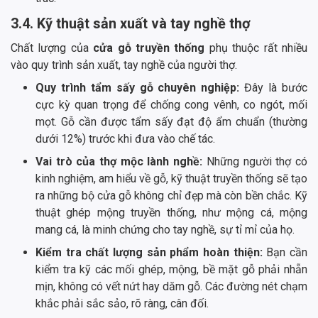
3.4. Kỹ thuật sản xuất và tay nghề thợ
Chất lượng của
cửa gỗ truyền thống
phụ thuộc rất nhiều
vào quy trình sản xuất, tay nghề của người thợ.
Quy trình tẩm sấy gỗ chuyên nghiệp:
Đây là bước
cực kỳ quan trọng để chống cong vênh, co ngót, mối
mọt. Gỗ cần được tẩm sấy đạt độ ẩm chuẩn (thường
dưới 12%) trước khi đưa vào chế tác.
Vai trò của thợ mộc lành nghề:
Những người thợ có
kinh nghiệm, am hiểu về gỗ, kỹ thuật truyền thống sẽ tạo
ra những bộ cửa gỗ không chỉ đẹp mà còn bền chắc. Kỹ
thuật ghép mộng truyền thống, như mộng cá, mộng
mang cá, là minh chứng cho tay nghề, sự tỉ mỉ của họ.
Kiểm tra chất lượng sản phẩm hoàn thiện:
Bạn cần
kiểm tra kỹ các mối ghép, mộng, bề mặt gỗ phải nhẵn
mịn, không có vết nứt hay dăm gỗ. Các đường nét chạm
khắc phải sắc sảo, rõ ràng, cân đối.