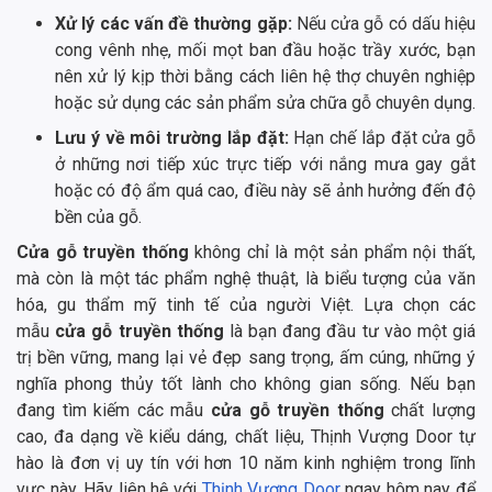
Xử lý các vấn đề thường gặp:
Nếu cửa gỗ có dấu hiệu
cong vênh nhẹ, mối mọt ban đầu hoặc trầy xước, bạn
nên xử lý kịp thời bằng cách liên hệ thợ chuyên nghiệp
hoặc sử dụng các sản phẩm sửa chữa gỗ chuyên dụng.
Lưu ý về môi trường lắp đặt:
Hạn chế lắp đặt cửa gỗ
ở những nơi tiếp xúc trực tiếp với nắng mưa gay gắt
hoặc có độ ẩm quá cao, điều này sẽ ảnh hưởng đến độ
bền của gỗ.
Cửa gỗ truyền thống
không chỉ là một sản phẩm nội thất,
mà còn là một tác phẩm nghệ thuật, là biểu tượng của văn
hóa, gu thẩm mỹ tinh tế của người Việt. Lựa chọn các
mẫu
cửa gỗ truyền thống
là bạn đang đầu tư vào một giá
trị bền vững, mang lại vẻ đẹp sang trọng, ấm cúng, những ý
nghĩa phong thủy tốt lành cho không gian sống. Nếu bạn
đang tìm kiếm các mẫu
cửa gỗ truyền thống
chất lượng
cao, đa dạng về kiểu dáng, chất liệu, Thịnh Vượng Door tự
hào là đơn vị uy tín với hơn 10 năm kinh nghiệm trong lĩnh
vực này. Hãy liên hệ với
Thịnh Vượng Door
ngay hôm nay để