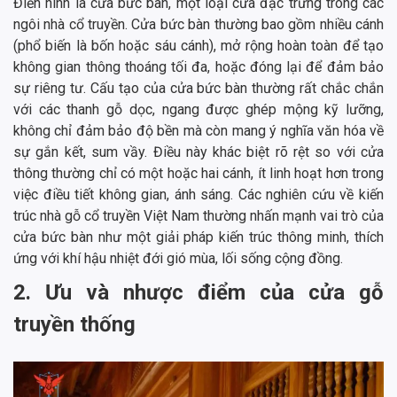
Điển hình là cửa bức bàn, một loại cửa đặc trưng trong các
ngôi nhà cổ truyền. Cửa bức bàn thường bao gồm nhiều cánh
(phổ biến là bốn hoặc sáu cánh), mở rộng hoàn toàn để tạo
không gian thông thoáng tối đa, hoặc đóng lại để đảm bảo
sự riêng tư. Cấu tạo của cửa bức bàn thường rất chắc chắn
với các thanh gỗ dọc, ngang được ghép mộng kỹ lưỡng,
không chỉ đảm bảo độ bền mà còn mang ý nghĩa văn hóa về
sự gắn kết, sum vầy. Điều này khác biệt rõ rệt so với cửa
thông thường chỉ có một hoặc hai cánh, ít linh hoạt hơn trong
việc điều tiết không gian, ánh sáng. Các nghiên cứu về kiến
trúc nhà gỗ cổ truyền Việt Nam thường nhấn mạnh vai trò của
cửa bức bàn như một giải pháp kiến trúc thông minh, thích
ứng với khí hậu nhiệt đới gió mùa, lối sống cộng đồng.
2. Ưu và nhược điểm của cửa gỗ
truyền thống