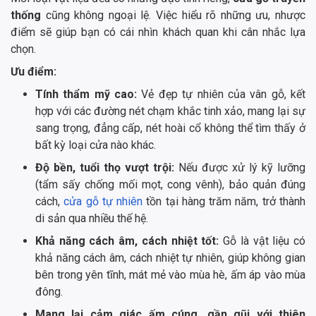
thống
cũng không ngoại lệ. Việc hiểu rõ những ưu, nhược
điểm sẽ giúp bạn có cái nhìn khách quan khi cân nhắc lựa
chọn.
Ưu điểm:
Tính thẩm mỹ cao:
Vẻ đẹp tự nhiên của vân gỗ, kết
hợp với các đường nét chạm khắc tinh xảo, mang lại sự
sang trọng, đẳng cấp, nét hoài cổ không thể tìm thấy ở
bất kỳ loại cửa nào khác.
Độ bền, tuổi thọ vượt trội:
Nếu được xử lý kỹ lưỡng
(tẩm sấy chống mối mọt, cong vênh), bảo quản đúng
cách,
cửa gỗ tự nhiên
tồn tại hàng trăm năm, trở thành
di sản qua nhiều thế hệ.
Khả năng cách âm, cách nhiệt tốt:
Gỗ là vật liệu có
khả năng cách âm, cách nhiệt tự nhiên, giúp không gian
bên trong yên tĩnh, mát mẻ vào mùa hè, ấm áp vào mùa
đông.
Mang lại cảm giác ấm cúng, gần gũi với thiên