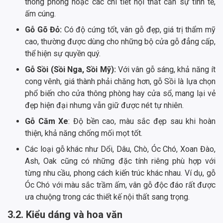
thông phòng hoặc các chi tiết nội thất cần sự tinh tế,
ấm cúng.
Gỗ Gõ Đỏ:
Có độ cứng tốt, vân gỗ đẹp, giá trị thẩm mỹ
cao, thường được dùng cho những bộ cửa gỗ đẳng cấp,
thể hiện sự quyền quý.
Gỗ Sồi (Sồi Nga, Sồi Mỹ):
Với vân gỗ sáng, khả năng ít
cong vênh, giá thành phải chăng hơn, gỗ Sồi là lựa chọn
phổ biến cho cửa thông phòng hay cửa sổ, mang lại vẻ
đẹp hiện đại nhưng vẫn giữ được nét tự nhiên.
Gỗ Căm Xe
: Độ bền cao, màu sắc đẹp sau khi hoàn
thiện, khả năng chống mối mọt tốt.
Các loại gỗ khác như Dổi, Dâu, Chò, Óc Chó, Xoan Đào,
Ash, Oak cũng có những đặc tính riêng phù hợp với
từng nhu cầu, phong cách kiến trúc khác nhau. Ví dụ, gỗ
Óc Chó với màu sắc trầm ấm, vân gỗ độc đáo rất được
ưa chuộng trong các thiết kế nội thất sang trọng.
3.2. Kiểu dáng và hoa văn