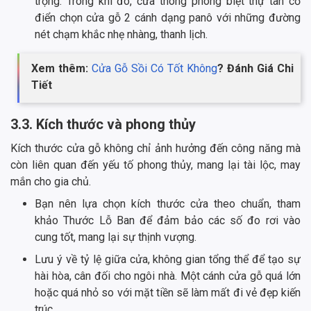
trọng. Trong khi đó, cửa thông phòng biệt thự tân cổ
điển chọn cửa gỗ 2 cánh dạng panô với những đường
nét chạm khắc nhẹ nhàng, thanh lịch.
Xem thêm:
Cửa Gỗ Sồi Có Tốt Không
? Đánh Giá Chi
Tiết
3.3. Kích thước và phong thủy
Kích thước cửa gỗ không chỉ ảnh hưởng đến công năng mà
còn liên quan đến yếu tố phong thủy, mang lại tài lộc, may
mắn cho gia chủ.
Bạn nên lựa chọn kích thước cửa theo chuẩn, tham
khảo Thước Lỗ Ban để đảm bảo các số đo rơi vào
cung tốt, mang lại sự thịnh vượng.
Lưu ý về tỷ lệ giữa cửa, không gian tổng thể để tạo sự
hài hòa, cân đối cho ngôi nhà. Một cánh cửa gỗ quá lớn
hoặc quá nhỏ so với mặt tiền sẽ làm mất đi vẻ đẹp kiến
trúc.