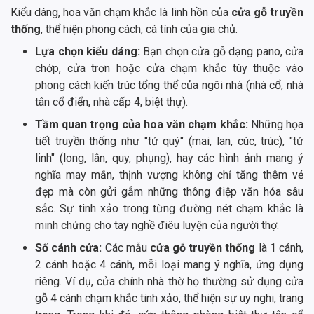
Kiểu dáng, hoa văn chạm khắc là linh hồn của
cửa gỗ truyền
thống
, thể hiện phong cách, cá tính của gia chủ.
Lựa chọn kiểu dáng:
Bạn chọn cửa gỗ dạng pano, cửa
chớp, cửa trơn hoặc cửa chạm khắc tùy thuộc vào
phong cách kiến trúc tổng thể của ngôi nhà (nhà cổ, nhà
tân cổ điển, nhà cấp 4, biệt thự).
Tầm quan trọng của hoa văn chạm khắc:
Những họa
tiết truyền thống như "tứ quý" (mai, lan, cúc, trúc), "tứ
linh" (long, lân, quy, phụng), hay các hình ảnh mang ý
nghĩa may mắn, thịnh vượng không chỉ tăng thêm vẻ
đẹp mà còn gửi gắm những thông điệp văn hóa sâu
sắc. Sự tinh xảo trong từng đường nét chạm khắc là
minh chứng cho tay nghề điêu luyện của người thợ.
Số cánh cửa:
Các mẫu
cửa gỗ truyền thống
là 1 cánh,
2 cánh hoặc 4 cánh, mỗi loại mang ý nghĩa, ứng dụng
riêng. Ví dụ, cửa chính nhà thờ họ thường sử dụng cửa
gỗ 4 cánh chạm khắc tinh xảo, thể hiện sự uy nghi, trang