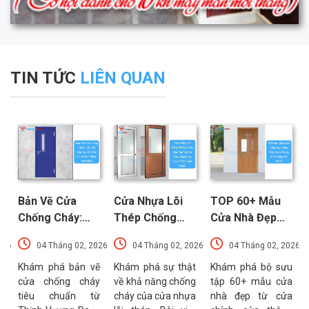
TIN TỨC
LIÊN QUAN
Bản Vẽ Cửa
Cửa Nhựa Lõi
TOP 60+ Mẫu
Chống Cháy:
Thép Chống
Cửa Nhà Đẹp
Chi Tiết Cấu
Cháy: Cấu Tạo
Hiện Đại, Sang
026
04 Tháng 02, 2026
04 Tháng 02, 2026
04 Tháng 02, 2026
Tạo Và Tiêu
Và Các Tiêu
Trọng Xu
t
Chuẩn Kỹ Thuật
Chuẩn An Toàn
Hướng Mới Nhất
u
Khám phá bản vẽ
Khám phá sự thật
Khám phá bộ sưu
a
cửa chống cháy
về khả năng chống
tập 60+ mẫu cửa
Mới Nhất
PCCC Mới Nhất
a
tiêu chuẩn từ
cháy của cửa nhựa
nhà đẹp từ cửa