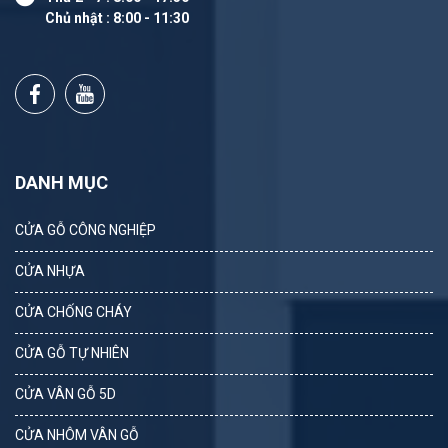
Chủ nhật : 8:00 - 11:30
DANH MỤC
CỬA GỖ CÔNG NGHIỆP
CỬA NHỰA
CỬA CHỐNG CHÁY
CỬA GỖ TỰ NHIÊN
CỬA VÂN GỖ 5D
CỬA NHÔM VÂN GỖ