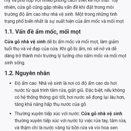
mỹ và phù hợp với nhiều phong cách thiết kế nội thất. Tuy
nhiên, cửa gỗ cũng gặp nhiều vấn đề khi đặt trong môi
trường độ ẩm cao như nhà vệ sinh. Một trong những tình
trạng phổ biến nhất là sự xuất hiện của ẩm mốc và mối mọt.
1.1. Vấn đề ẩm mốc, mối mọt
Cửa gỗ nhà vệ sinh
dễ bị ẩm mốc và mối mọt, làm giảm
tuổi thọ và vẻ đẹp của cửa. Khi gỗ bị ẩm, nó sẽ nở và dễ
dàng trở thành môi trường lý tưởng cho nấm mốc và mối mọt
sinh sống.
1.2. Nguyên nhân
Độ ẩm cao: Nhà vệ sinh là nơi có độ ẩm cao do hơi
nước từ quá trình tắm rửa, giặt giũ. Đặc biệt, nếu không
có hệ thống thông gió tốt, hơi nước sẽ đọng lại lâu hơn,
tăng khả năng hấp thụ nước của gỗ.
Thường xuyên tiếp xúc với nước:
Cửa gỗ nhà vệ sinh
thường xuyên tiếp xúc với nước từ việc rửa tay, tắm rửa,
và thậm chí là nước văng từ bồn rửa và vòi hoa sen.