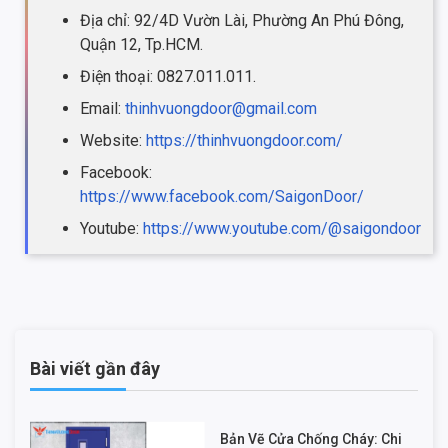
Địa chỉ: 92/4D Vườn Lài, Phường An Phú Đông,
Quận 12, Tp.HCM.
Điện thoại: 0827.011.011.
Email:
thinhvuongdoor@gmail.com
Website:
https://thinhvuongdoor.com/
Facebook:
https://www.facebook.com/SaigonDoor/
Youtube:
https://www.youtube.com/@saigondoor
Bài viết gần đây
Bản Vẽ Cửa Chống Cháy: Chi