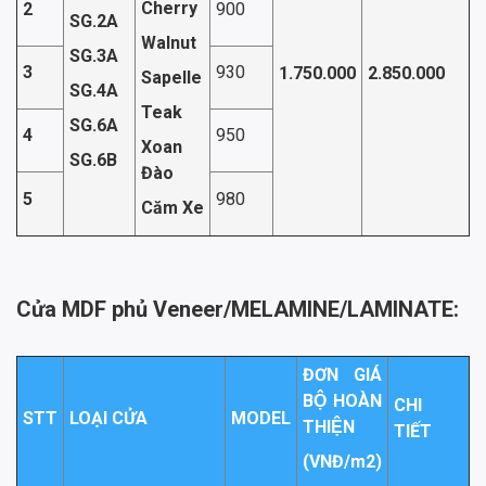
Cherry
2
900
SG.2A
Walnut
SG.3A
3
930
1.750.000
2.850.000
Sapelle
SG.4A
Teak
SG.6A
4
950
Xoan
SG.6B
Đào
5
980
Căm Xe
Cửa MDF phủ Veneer/MELAMINE/LAMINATE:
ĐƠN GIÁ
BỘ HOÀN
CHI
STT
LOẠI CỬA
MODEL
THIỆN
TIẾT
(VNĐ/m
2
)