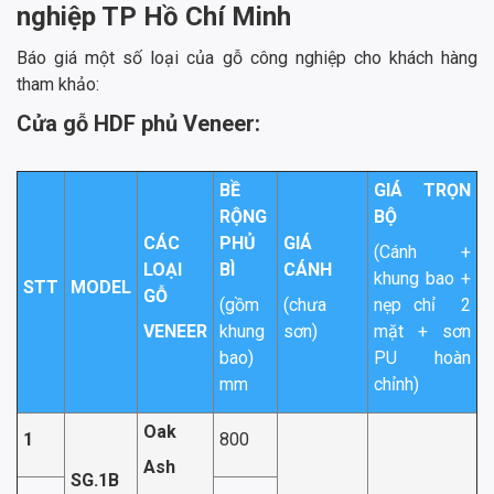
nghiệp TP Hồ Chí Minh
Báo giá một số loại của gỗ công nghiệp cho khách hàng
tham khảo:
Cửa gỗ HDF phủ Veneer:
BỀ
GIÁ TRỌN
RỘNG
BỘ
CÁC
PHỦ
GIÁ
(Cánh +
LOẠI
BÌ
CÁNH
khung bao +
STT
MODEL
GỖ
(gồm
(chưa
nẹp chỉ 2
VENEER
khung
sơn)
mặt + sơn
bao)
PU hoàn
mm
chỉnh)
Oak
1
800
Ash
SG.1B