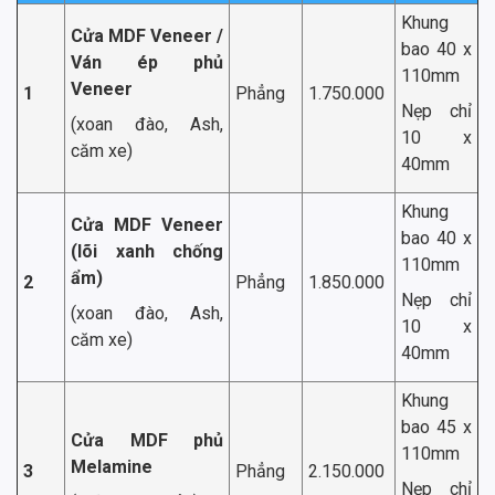
Khung
Cửa MDF Veneer /
bao 40 x
Ván ép phủ
110mm
Veneer
1
Phẳng
1.750.000
Nẹp chỉ
(xoan đào, Ash,
10 x
căm xe)
40mm
Khung
Cửa MDF Veneer
bao 40 x
(lõi xanh chống
110mm
ẩm)
2
Phẳng
1.850.000
Nẹp chỉ
(xoan đào, Ash,
10 x
căm xe)
40mm
Khung
bao 45 x
Cửa MDF phủ
110mm
Melamine
3
Phẳng
2.150.000
Nẹp chỉ