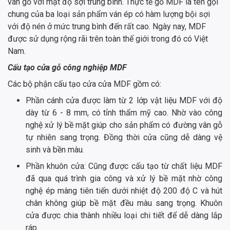
ván gỗ với mật độ sợi trung bình. Thực tế gỗ MDF là tên gọi
chung của ba loại sản phẩm ván ép có hàm lượng bội sợi
với độ nén ở mức trung bình đến rất cao. Ngày nay, MDF
được sử dụng rộng rãi trên toàn thế giới trong đó có Việt
Nam.
Cấu tạo cửa gỗ công nghiệp MDF
Các bộ phận cấu tạo cửa cửa MDF gồm có:
Phần cánh cửa được làm từ 2 lớp vật liệu MDF với độ
dày từ 6 - 8 mm, có tỉnh thẩm mỹ cao. Nhờ vào công
nghệ xử lý bề mặt giúp cho sản phẩm có đường vân gỗ
tự nhiên sang trọng. Đồng thời cửa cũng dễ dàng vệ
sinh và bền màu.
Phần khuôn cửa: Cũng được cấu tạo từ chất liệu MDF
đã qua quá trình gia công và xử lý bề mặt nhờ công
nghệ ép màng tiên tiến dưới nhiệt độ 200 độ C và hút
chân không giúp bề mặt đều màu sang trọng. Khuôn
cửa được chia thành nhiều loại chi tiết để dễ dàng lắp
ráp.