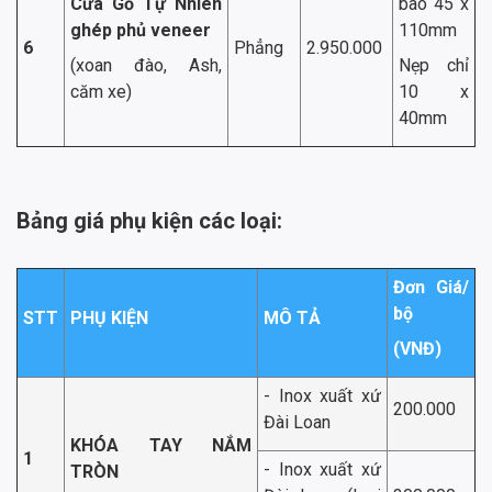
Cửa Gỗ Tự Nhiên
bao 45 x
ghép phủ veneer
110mm
6
Phẳng
2.950.000
(xoan đào, Ash,
Nẹp chỉ
căm xe)
10 x
40mm
Bảng giá phụ kiện các loại:
Đơn Giá/
bộ
STT
PHỤ KIỆN
MÔ TẢ
(VNĐ)
- Inox xuất xứ
200.000
Đài Loan
KHÓA TAY NẮM
1
- Inox xuất xứ
TRÒN