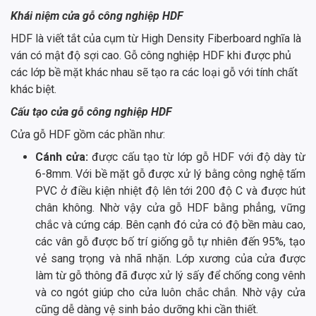
Khái niệm cửa gỗ công nghiệp HDF
HDF là viết tắt của cụm từ High Density Fiberboard nghĩa là
ván có mật độ sợi cao. Gỗ công nghiệp HDF khi được phủ
các lớp bề mặt khác nhau sẽ tạo ra các loại gỗ với tính chất
khác biệt.
Cấu tạo cửa gỗ công nghiệp HDF
Cửa gỗ HDF gồm các phần như:
Cánh cửa:
được cấu tạo từ lớp gỗ HDF với độ dày từ
6-8mm. Với bề mặt gỗ được xử lý bằng công nghệ tấm
PVC ở điều kiện nhiệt độ lên tới 200 độ C và được hút
chân không. Nhờ vậy cửa gỗ HDF bằng phẳng, vững
chắc và cứng cáp. Bên cạnh đó cửa có độ bền màu cao,
các vân gỗ được bố trí giống gỗ tự nhiên đến 95%, tạo
vẻ sang trọng và nhã nhặn. Lớp xương của cửa được
làm từ gỗ thông đã được xử lý sấy để chống cong vênh
và co ngót giúp cho cửa luôn chắc chắn. Nhờ vậy cửa
cũng dễ dàng vệ sinh bảo dưỡng khi cần thiết.