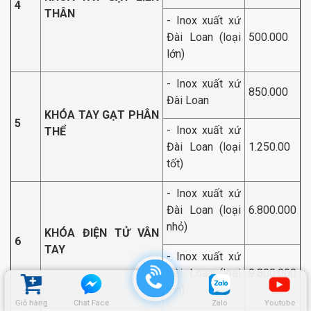
4
THÂN
- Inox xuất xứ
Đài Loan (loại
500.000
lớn)
- Inox xuất xứ
850.000
Đài Loan
KHÓA TAY GẠT PHÂN
5
- Inox xuất xứ
THỂ
Đài Loan (loại
1.250.00
tốt)
- Inox xuất xứ
Đài Loan (loại
6.800.000
nhỏ)
KHÓA ĐIỆN TỬ VÂN
6
TAY
- Inox xuất xứ
Đài Loan (loại
9.800.000
lớn)
Giỏ hàng
Chat Face
Zalo
Youtube