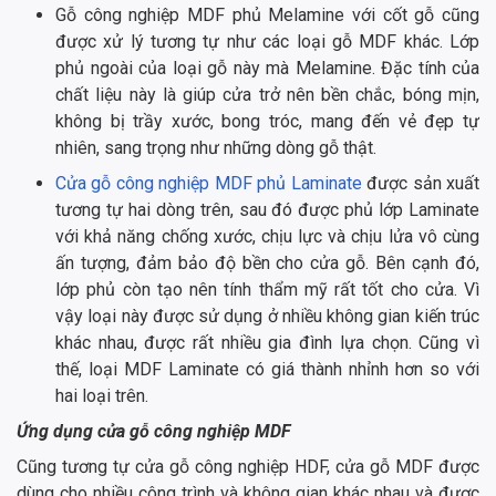
Gỗ công nghiệp MDF phủ Melamine với cốt gỗ cũng
được xử lý tương tự như các loại gỗ MDF khác. Lớp
phủ ngoài của loại gỗ này mà Melamine. Đặc tính của
chất liệu này là giúp cửa trở nên bền chắc, bóng mịn,
không bị trầy xước, bong tróc, mang đến vẻ đẹp tự
nhiên, sang trọng như những dòng gỗ thật.
Cửa gỗ công nghiệp MDF phủ Laminate
được sản xuất
tương tự hai dòng trên, sau đó được phủ lớp Laminate
với khả năng chống xước, chịu lực và chịu lửa vô cùng
ấn tượng, đảm bảo độ bền cho cửa gỗ. Bên cạnh đó,
lớp phủ còn tạo nên tính thẩm mỹ rất tốt cho cửa. Vì
vậy loại này được sử dụng ở nhiều không gian kiến trúc
khác nhau, được rất nhiều gia đình lựa chọn. Cũng vì
thế, loại MDF Laminate có giá thành nhỉnh hơn so với
hai loại trên.
Ứng dụng
cửa gỗ công nghiệp MDF
Cũng tương tự cửa gỗ công nghiệp HDF, cửa gỗ MDF được
dùng cho nhiều công trình và không gian khác nhau và được