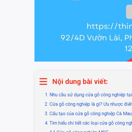
Nội dung bài viết:
1. Nhu cầu sử dụng cửa gỗ công nghiệp tạ
2. Cửa gỗ công nghiệp là gì? Ưu nhược điể
3. Cấu tạo của cửa gỗ công nghiệp Cà Mau
4. Tìm hiểu chi tiết các loại cửa gỗ công n