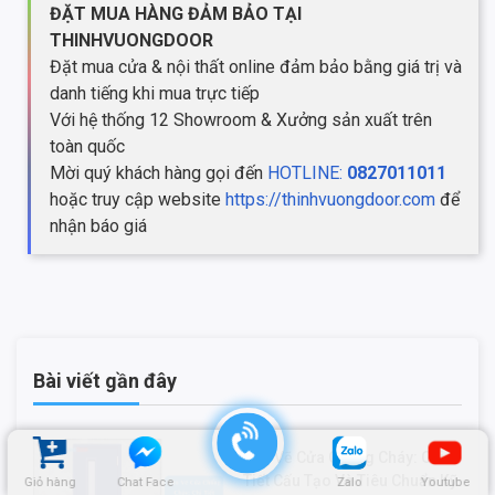
ĐẶT MUA HÀNG ĐẢM BẢO TẠI
THINHVUONGDOOR
Đặt mua cửa & nội thất online đảm bảo bằng giá trị và
danh tiếng khi mua trực tiếp
Với hệ thống 12 Showroom & Xưởng sản xuất trên
toàn quốc
Mời quý khách hàng gọi đến
HOTLINE:
0827011011
hoặc truy cập website
https://thinhvuongdoor.com
để
nhận báo giá
Bài viết gần đây
Bản Vẽ Cửa Chống Cháy: Chi
Tiết Cấu Tạo Và Tiêu Chuẩn Kỹ
Giỏ hàng
Chat Face
Zalo
Youtube