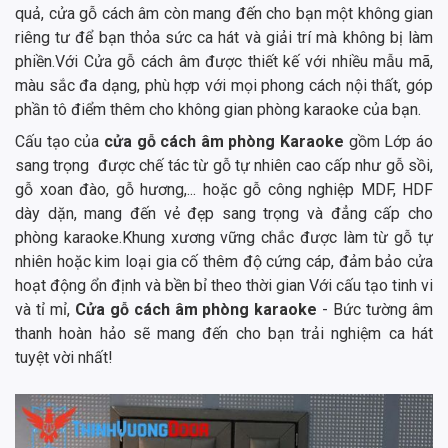
quả, cửa gỗ cách âm còn mang đến cho bạn một không gian
riêng tư để bạn thỏa sức ca hát và giải trí mà không bị làm
phiền.Với Cửa gỗ cách âm được thiết kế với nhiều mẫu mã,
màu sắc đa dạng, phù hợp với mọi phong cách nội thất, góp
phần tô điểm thêm cho không gian phòng karaoke của bạn.
Cấu tạo của
cửa gỗ cách âm phòng Karaoke
gồm Lớp áo
sang trọng được chế tác từ gỗ tự nhiên cao cấp như gỗ sồi,
gỗ xoan đào, gỗ hương,... hoặc gỗ công nghiệp MDF, HDF
dày dặn, mang đến vẻ đẹp sang trọng và đẳng cấp cho
phòng karaoke.Khung xương vững chắc được làm từ gỗ tự
nhiên hoặc kim loại gia cố thêm độ cứng cáp, đảm bảo cửa
hoạt động ổn định và bền bỉ theo thời gian Với cấu tạo tinh vi
và tỉ mỉ,
Cửa gỗ cách âm phòng karaoke
- Bức tường âm
thanh hoàn hảo sẽ mang đến cho bạn trải nghiệm ca hát
tuyệt vời nhất!