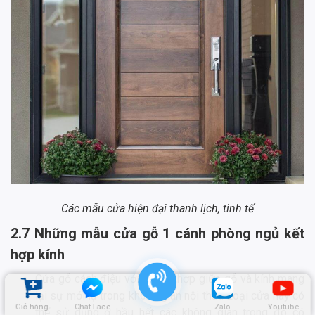
Các mẫu cửa hiện đại thanh lịch, tinh tế
2.7 Những mẫu cửa gỗ 1 cánh phòng ngủ kết
hợp kính
Cửa gỗ cách điệu với sự kết hợp giữa gỗ và kính mang
lại sự mới lạ trong không gian nội thất. Loại cửa này có
Giỏ hàng
Chat Face
Zalo
Youtube
thể sử dụng ở hầu hết các không gian trong đó có