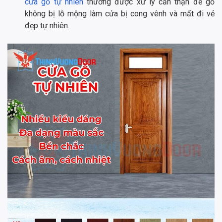
cửa gỗ tự nhiên
thường được xử lý cẩn thận để gỗ
không bị lỗ mộng làm cửa bị cong vênh và mất đi vẻ
đẹp tự nhiên.