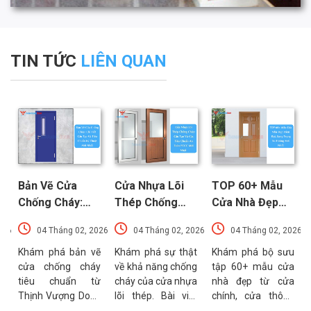
TIN TỨC
LIÊN QUAN
Bản Vẽ Cửa
Cửa Nhựa Lõi
TOP 60+ Mẫu
Chống Cháy:
Thép Chống
Cửa Nhà Đẹp
Chi Tiết Cấu
Cháy: Cấu Tạo
Hiện Đại, Sang
026
04 Tháng 02, 2026
04 Tháng 02, 2026
04 Tháng 02, 2026
Tạo Và Tiêu
Và Các Tiêu
Trọng Xu
t
Chuẩn Kỹ Thuật
Chuẩn An Toàn
Hướng Mới Nhất
u
Khám phá bản vẽ
Khám phá sự thật
Khám phá bộ sưu
a
cửa chống cháy
về khả năng chống
tập 60+ mẫu cửa
Mới Nhất
PCCC Mới Nhất
a
tiêu chuẩn từ
cháy của cửa nhựa
nhà đẹp từ cửa
g
Thịnh Vượng Door.
lõi thép. Bài viết
chính, cửa thông
g
Bài viết cung cấp
phân tích chi tiết
phòng đến cổng