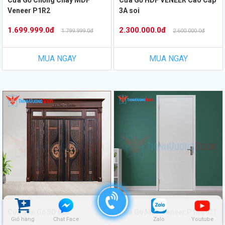
Veneer P1R2
3A soi
1.699.999.0đ
2.300.000.0đ
1.799.999.0đ
2.600.000.0đ
MUA NGAY
MUA NGAY
Cửa Vân Gỗ 5D 023
Cửa Gỗ MDF Veneer P1R8-C1
Giỏ hàng
Chat Face
Zalo
Youtube