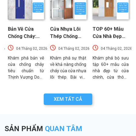
Bản Vẽ Cửa
Cửa Nhựa Lõi
TOP 60+ Mẫu
Chống Cháy:
Thép Chống
Cửa Nhà Đẹp
Chi Tiết Cấu
Cháy: Cấu Tạo
Hiện Đại, Sang
026
04 Tháng 02, 2026
04 Tháng 02, 2026
04 Tháng 02, 2026
Tạo Và Tiêu
Và Các Tiêu
Trọng Xu
t
Chuẩn Kỹ Thuật
Chuẩn An Toàn
Hướng Mới Nhất
u
Khám phá bản vẽ
Khám phá sự thật
Khám phá bộ sưu
a
cửa chống cháy
về khả năng chống
tập 60+ mẫu cửa
Mới Nhất
PCCC Mới Nhất
a
tiêu chuẩn từ
cháy của cửa nhựa
nhà đẹp từ cửa
g
Thịnh Vượng Door.
lõi thép. Bài viết
chính, cửa thông
g
Bài viết cung cấp
phân tích chi tiết
phòng đến cổng
g
thông số kỹ thuật,
cấu tạo, ưu điểm
nhà với đa dạng
n
sơ đồ cấu tạo và
và các tiêu chuẩn
chất liệu. Tư vấn
XEM TẤT CẢ
n
các lưu ý quan
an toàn PCCC mới
lựa chọn cửa bền
a
trọng khi thẩm
nhất hiện nay.
đẹp từ chuyên gia
.
định bản vẽ PCCC.
Thịnh Vượng Door.
SẢN PHẨM
QUAN TÂM