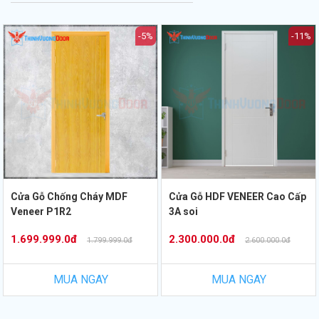
-5%
-11%
Cửa Gỗ Chống Cháy MDF
Cửa Gỗ HDF VENEER Cao Cấp
Veneer P1R2
3A soi
1.699.999.0đ
2.300.000.0đ
1.799.999.0đ
2.600.000.0đ
MUA NGAY
MUA NGAY