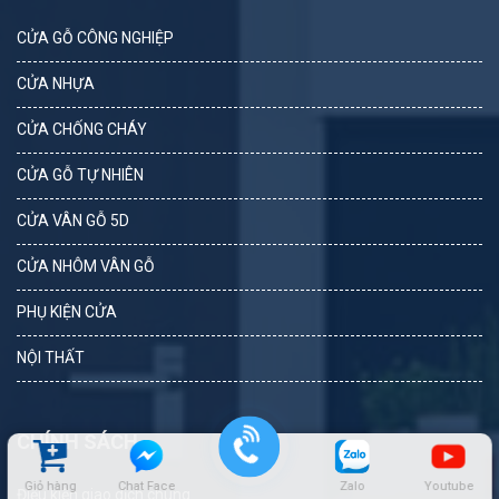
CỬA GỖ CÔNG NGHIỆP
CỬA NHỰA
CỬA CHỐNG CHÁY
CỬA GỖ TỰ NHIÊN
CỬA VÂN GỖ 5D
CỬA NHÔM VÂN GỖ
PHỤ KIỆN CỬA
NỘI THẤT
CHÍNH SÁCH
Giỏ hàng
Chat Face
Zalo
Youtube
Điều kiện giao dịch chung