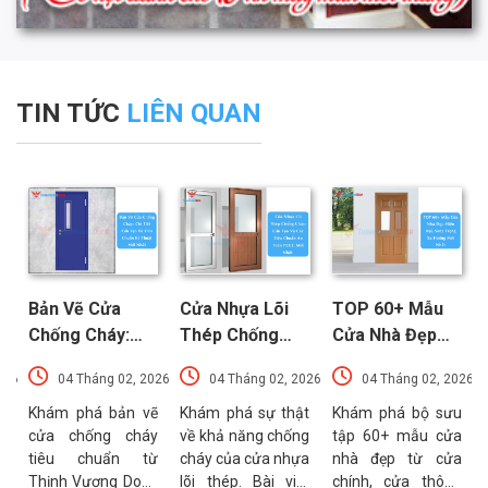
TIN TỨC
LIÊN QUAN
Bản Vẽ Cửa
Cửa Nhựa Lõi
TOP 60+ Mẫu
Chống Cháy:
Thép Chống
Cửa Nhà Đẹp
Chi Tiết Cấu
Cháy: Cấu Tạo
Hiện Đại, Sang
026
04 Tháng 02, 2026
04 Tháng 02, 2026
04 Tháng 02, 2026
Tạo Và Tiêu
Và Các Tiêu
Trọng Xu
t
Chuẩn Kỹ Thuật
Chuẩn An Toàn
Hướng Mới Nhất
u
Khám phá bản vẽ
Khám phá sự thật
Khám phá bộ sưu
a
cửa chống cháy
về khả năng chống
tập 60+ mẫu cửa
Mới Nhất
PCCC Mới Nhất
a
tiêu chuẩn từ
cháy của cửa nhựa
nhà đẹp từ cửa
g
Thịnh Vượng Door.
lõi thép. Bài viết
chính, cửa thông