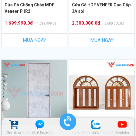
Cửa Gỗ Chống Cháy MDF
Cửa Gỗ HDF VENEER Cao Cấp
Veneer P1R2
3A soi
1.699.999.0đ
2.300.000.0đ
1.799.999.0đ
2.600.000.0đ
MUA NGAY
MUA NGAY
Cửa Gỗ Chống Cháy MDF
Cửa Nhôm Vân Gỗ VG002
Giỏ hàng
Chat Face
Zalo
Youtube