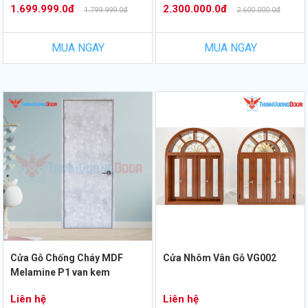
1.699.999.0đ
2.300.000.0đ
1.799.999.0đ
2.600.000.0đ
MUA NGAY
MUA NGAY
Cửa Gỗ Chống Cháy MDF
Cửa Nhôm Vân Gỗ VG002
Melamine P1 van kem
Liên hệ
Liên hệ