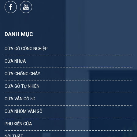
DANH MỤC
CỬA GỖ CÔNG NGHIỆP
CỬA NHỰA
CỬA CHỐNG CHÁY
CỬA GỖ TỰ NHIÊN
CỬA VÂN GỖ 5D
CỬA NHÔM VÂN GỖ
PHỤ KIỆN CỬA
NỘI THẤT