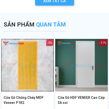
XEM TẤT CẢ
n
các lưu ý quan
an toàn PCCC mới
lựa chọn cửa bền
a
trọng khi thẩm
nhất hiện nay.
đẹp từ chuyên gia
.
định bản vẽ PCCC.
Thịnh Vượng Door.
SẢN PHẨM
QUAN TÂM
-5%
-11%
Cửa Gỗ Chống Cháy MDF
Cửa Gỗ HDF VENEER Cao Cấp
Veneer P1R2
3A soi