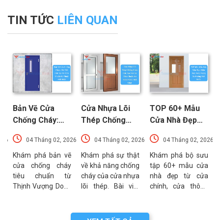
TIN TỨC
LIÊN QUAN
Bản Vẽ Cửa
Cửa Nhựa Lõi
TOP 60+ Mẫu
Chống Cháy:
Thép Chống
Cửa Nhà Đẹp
Chi Tiết Cấu
Cháy: Cấu Tạo
Hiện Đại, Sang
026
04 Tháng 02, 2026
04 Tháng 02, 2026
04 Tháng 02, 2026
Tạo Và Tiêu
Và Các Tiêu
Trọng Xu
t
Chuẩn Kỹ Thuật
Chuẩn An Toàn
Hướng Mới Nhất
u
Khám phá bản vẽ
Khám phá sự thật
Khám phá bộ sưu
a
cửa chống cháy
về khả năng chống
tập 60+ mẫu cửa
Mới Nhất
PCCC Mới Nhất
a
tiêu chuẩn từ
cháy của cửa nhựa
nhà đẹp từ cửa
g
Thịnh Vượng Door.
lõi thép. Bài viết
chính, cửa thông
g
Bài viết cung cấp
phân tích chi tiết
phòng đến cổng
g
thông số kỹ thuật,
cấu tạo, ưu điểm
nhà với đa dạng
n
sơ đồ cấu tạo và
và các tiêu chuẩn
chất liệu. Tư vấn