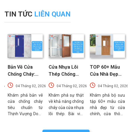
TIN TỨC
LIÊN QUAN
Bản Vẽ Cửa
Cửa Nhựa Lõi
TOP 60+ Mẫu
Chống Cháy:
Thép Chống
Cửa Nhà Đẹp
Chi Tiết Cấu
Cháy: Cấu Tạo
Hiện Đại, Sang
026
04 Tháng 02, 2026
04 Tháng 02, 2026
04 Tháng 02, 2026
Tạo Và Tiêu
Và Các Tiêu
Trọng Xu
t
Chuẩn Kỹ Thuật
Chuẩn An Toàn
Hướng Mới Nhất
u
Khám phá bản vẽ
Khám phá sự thật
Khám phá bộ sưu
a
cửa chống cháy
về khả năng chống
tập 60+ mẫu cửa
Mới Nhất
PCCC Mới Nhất
a
tiêu chuẩn từ
cháy của cửa nhựa
nhà đẹp từ cửa
g
Thịnh Vượng Door.
lõi thép. Bài viết
chính, cửa thông
g
Bài viết cung cấp
phân tích chi tiết
phòng đến cổng
g
thông số kỹ thuật,
cấu tạo, ưu điểm
nhà với đa dạng