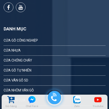
DANH MỤC
CỬA GỖ CÔNG NGHIỆP
CỬA NHỰA
CỬA CHỐNG CHÁY
CỬA GỖ TỰ NHIÊN
CỬA VÂN GỖ 5D
CỬA NHÔM VÂN GỖ
PHỤ KIỆN CỬA
Giỏ hàng
Chat Face
Zalo
Youtube