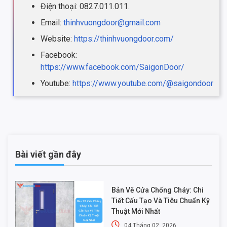
Điện thoại: 0827.011.011.
Email:
thinhvuongdoor@gmail.com
Website:
https://thinhvuongdoor.com/
Facebook:
https://www.facebook.com/SaigonDoor/
Youtube:
https://www.youtube.com/@saigondoor
Bài viết gần đây
Bản Vẽ Cửa Chống Cháy: Chi
Tiết Cấu Tạo Và Tiêu Chuẩn Kỹ
Thuật Mới Nhất
04 Tháng 02, 2026