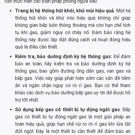
cần thực hiện các biện pháp phòng ngừa sau:
Trang bị hệ thống hút khói, khử mùi hiệu quả
: Một hệ
thống hút khói và khử mùi hiệu quả không chỉ giúp
không gian bếp luôn thông thoáng mà còn hạn chế tích
tụ khí gas, giảm nguy cơ cháy nổ. Đảm bảo rằng hệ
thống này được lắp đặt đúng cách và hoạt động hiệu
quả là điều cần thiết.
Kiểm tra, bảo dưỡng định kỳ hệ thống gas:
Để đảm
bảo an toàn, hãy kiểm tra và bảo dưỡng định kỳ hệ
thống gas, bao gồm đường ống dẫn gas, van gas và
bếp gas. Việc này giúp phát hiện sớm các vấn đề tiềm
ẩn và ngăn chặn nguy cơ rò rỉ gas. Bạn có thể tham
khảo các dịch vụ bảo dưỡng bếp gas uy tín để được hỗ
trợ tốt nhất.
Sử dụng bếp gas có thiết bị tự động ngắt gas
: Bếp
gas có thiết bị tự động ngắt gas là một giải pháp an
toàn hiệu quả, giúp hạn chế rủi ro rò rỉ gas khi lửa tắt
đột ngột. Đây là một thiết bị cần thiết để đảm bảo an