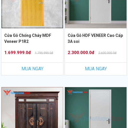
Cửa Gỗ Chống Cháy MDF
Cửa Gỗ HDF VENEER Cao Cấp
Veneer P1R2
3A soi
1.699.999.0đ
2.300.000.0đ
1.799.999.0đ
2.600.000.0đ
MUA NGAY
MUA NGAY