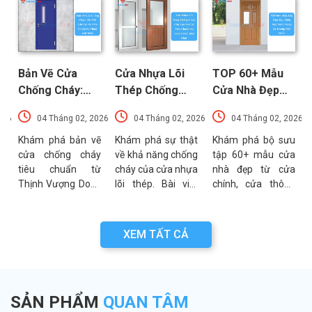
Bản Vẽ Cửa
Cửa Nhựa Lõi
TOP 60+ Mẫu
Chống Cháy:
Thép Chống
Cửa Nhà Đẹp
Chi Tiết Cấu
Cháy: Cấu Tạo
Hiện Đại, Sang
026
04 Tháng 02, 2026
04 Tháng 02, 2026
04 Tháng 02, 2026
Tạo Và Tiêu
Và Các Tiêu
Trọng Xu
t
Chuẩn Kỹ Thuật
Chuẩn An Toàn
Hướng Mới Nhất
u
Khám phá bản vẽ
Khám phá sự thật
Khám phá bộ sưu
a
cửa chống cháy
về khả năng chống
tập 60+ mẫu cửa
Mới Nhất
PCCC Mới Nhất
a
tiêu chuẩn từ
cháy của cửa nhựa
nhà đẹp từ cửa
g
Thịnh Vượng Door.
lõi thép. Bài viết
chính, cửa thông
g
Bài viết cung cấp
phân tích chi tiết
phòng đến cổng
g
thông số kỹ thuật,
cấu tạo, ưu điểm
nhà với đa dạng
n
sơ đồ cấu tạo và
và các tiêu chuẩn
chất liệu. Tư vấn
XEM TẤT CẢ
n
các lưu ý quan
an toàn PCCC mới
lựa chọn cửa bền
a
trọng khi thẩm
nhất hiện nay.
đẹp từ chuyên gia
.
định bản vẽ PCCC.
Thịnh Vượng Door.
SẢN PHẨM
QUAN TÂM