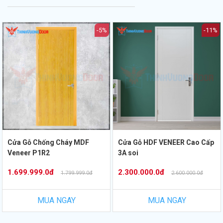
-5%
-11%
Cửa Gỗ Chống Cháy MDF
Cửa Gỗ HDF VENEER Cao Cấp
Veneer P1R2
3A soi
1.699.999.0đ
2.300.000.0đ
1.799.999.0đ
2.600.000.0đ
MUA NGAY
MUA NGAY