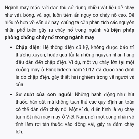
Ngành may mặc, với đặc thù sử dụng nhiều vật liệu dễ cháy
như vải, bông, và sợi, luôn tiềm ẩn nguy cơ cháy nổ cao. Để
hiểu rõ hơn về vấn đề này, chúng ta cần phân tích các nguyên
nhân phổ biến gây ra cháy nổ trong ngành và
biện pháp
phòng chống cháy nổ trong ngành may
.
Chập điện:
Hệ thống điện cũ kỹ, không được bảo trì
thường xuyên, hoặc quá tải là những nguyên nhân hàng
đầu dẫn đến chập điện. Ví dụ, một vụ cháy lớn tại một
xưởng may ở Bangladesh năm 2012 đã được xác định
là do chập điện, gây thiệt hại nghiêm trọng về người và
của.
Sơ suất của con người:
Những hành động như hút
thuốc, hàn cắt mà không tuân thủ các quy định an toàn
có thể dẫn đến cháy nổ. Một ví dụ điển hình là vụ cháy
tại một nhà máy may ở Việt Nam, nơi một công nhân vô
tình làm rơi tàn thuốc vào đống vải, gây ra đám cháy
lớn.