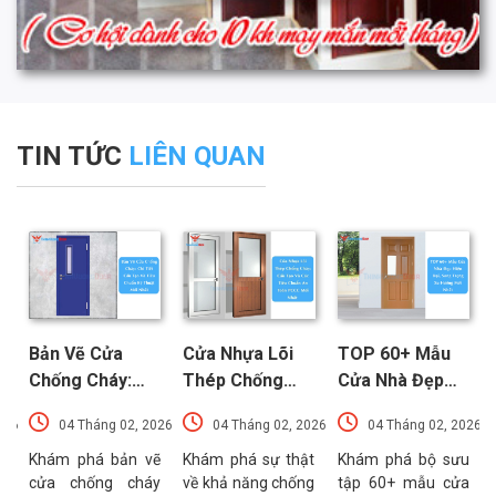
TIN TỨC
LIÊN QUAN
Bản Vẽ Cửa
Cửa Nhựa Lõi
TOP 60+ Mẫu
Chống Cháy:
Thép Chống
Cửa Nhà Đẹp
Chi Tiết Cấu
Cháy: Cấu Tạo
Hiện Đại, Sang
026
04 Tháng 02, 2026
04 Tháng 02, 2026
04 Tháng 02, 2026
Tạo Và Tiêu
Và Các Tiêu
Trọng Xu
t
Chuẩn Kỹ Thuật
Chuẩn An Toàn
Hướng Mới Nhất
u
Khám phá bản vẽ
Khám phá sự thật
Khám phá bộ sưu
a
cửa chống cháy
về khả năng chống
tập 60+ mẫu cửa
Mới Nhất
PCCC Mới Nhất