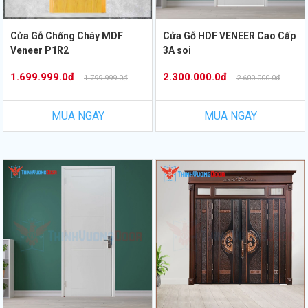
Cửa Gỗ Chống Cháy MDF
Cửa Gỗ HDF VENEER Cao Cấp
Veneer P1R2
3A soi
1.699.999.0đ
2.300.000.0đ
1.799.999.0đ
2.600.000.0đ
MUA NGAY
MUA NGAY