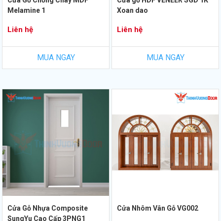
Cửa Gỗ Chống Cháy MDF
Cửa gỗ HDF VENEER SGD 1K
Melamine 1
Xoan dao
Liên hệ
Liên hệ
MUA NGAY
MUA NGAY
Cửa Gỗ Nhựa Composite
Cửa Nhôm Vân Gỗ VG002
SungYu Cao Cấp 3PNG1