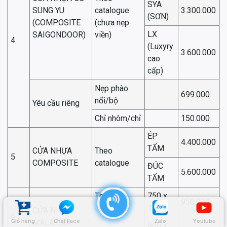
SYA
SUNG YU
catalogue
3.300.000
(SƠN)
(COMPOSITE
(chưa nẹp
LX
SAIGONDOOR)
viền)
4
(Luxyry
3.600.000
cao
cấp)
Nẹp phào
699.000
nổi/bộ
Yêu cầu riêng
Chỉ nhôm/chỉ
150.000
ÉP
4.400.000
TẤM
CỬA NHỰA
Theo
5
COMPOSITE
catalogue
ĐÚC
5.600.000
TẤM
Theo
750 x
950.000
catalogue
1.900
CỬA NHỰA
6
Giỏ hàng
Chat Face
Zalo
Youtube
MALAYSIA
800 x