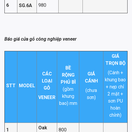
6
980
SG.6A
Báo giá cửa gỗ công nghiệp veneer
GIÁ
TRỌN BỘ
BỀ
(Cánh +
CÁC
GIÁ
RỘNG
khung bao
LOẠI
CÁNH
PHỦ BÌ
STT
MODEL
+ nẹp chỉ
GỖ
(gồm
(chưa
2 mặt +
khung
VENEER
sơn)
sơn PU
bao) mm
hoàn
chỉnh)
Oak
1
800