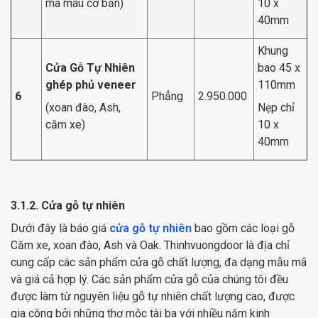
mã màu cơ bản)
10 x
40mm
Khung
Cửa Gỗ Tự Nhiên
bao 45 x
ghép phủ veneer
110mm
6
Phẳng
2.950.000
(xoan đào, Ash,
Nẹp chỉ
căm xe)
10 x
40mm
3.1.2. Cửa gỗ tự nhiên
Dưới đây là báo giá
cửa gỗ tự nhiên
bao gồm các loại gỗ
Căm xe, xoan đào, Ash và Oak. Thinhvuongdoor là địa chỉ
cung cấp các sản phẩm cửa gỗ chất lượng, đa dạng mẫu mã
và giá cả hợp lý. Các sản phẩm cửa gỗ của chúng tôi đều
được làm từ nguyên liệu gỗ tự nhiên chất lượng cao, được
gia công bởi những thợ mộc tài ba với nhiều năm kinh