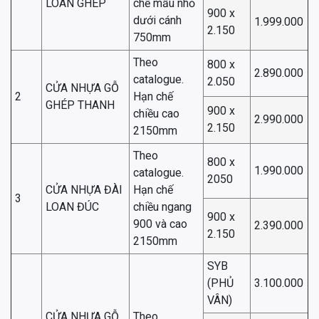
LOAN GHÉP
chế mẫu nhỏ
900 x
dưới cánh
1.999.000
2.150
750mm
Theo
800 x
2.890.000
catalogue.
2.050
CỬA NHỰA GỖ
2
Hạn chế
GHÉP THANH
900 x
chiều cao
2.990.000
2.150
2150mm
Theo
800 x
1.990.000
catalogue.
2050
CỬA NHỰA ĐÀI
Hạn chế
3
LOAN ĐÚC
chiều ngang
900 x
900 và cao
2.390.000
2.150
2150mm
SYB
(PHỦ
3.100.000
VÂN)
CỬA NHỰA GỖ
Theo