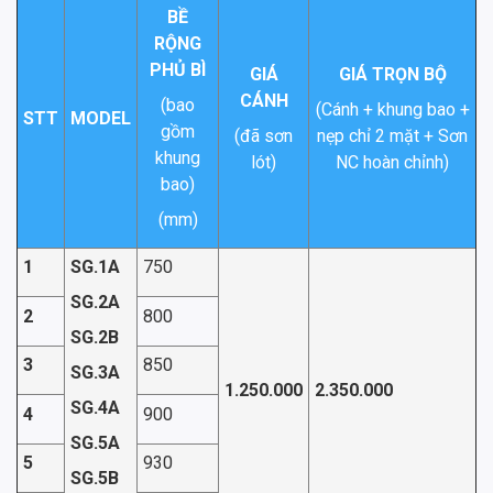
BỀ
RỘNG
PHỦ BÌ
GIÁ
GIÁ TRỌN BỘ
CÁNH
(bao
(Cánh + khung bao +
STT
MODEL
gồm
(đã sơn
nẹp chỉ 2 mặt + Sơn
khung
lót)
NC hoàn chỉnh)
bao)
(mm)
1
SG.1A
750
SG.2A
2
800
SG.2B
3
850
SG.3A
1.250.000
2.350.000
SG.4A
4
900
SG.5A
5
930
SG.5B