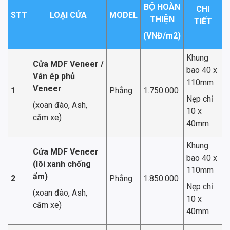
BỘ HOÀN
CHI
STT
LOẠI CỬA
MODEL
THIỆN
TIẾT
(VNĐ/m
2
)
Khung
Cửa MDF Veneer /
bao 40 x
Ván ép phủ
110mm
Veneer
1
Phẳng
1.750.000
Nẹp chỉ
(xoan đào, Ash,
10 x
căm xe)
40mm
Khung
Cửa MDF Veneer
bao 40 x
(lõi xanh chống
110mm
ẩm)
2
Phẳng
1.850.000
Nẹp chỉ
(xoan đào, Ash,
10 x
căm xe)
40mm