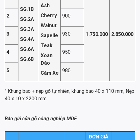
Ash
SG.1B
Cherry
2
900
SG.2A
Walnut
SG.3A
3
930
1.750.000
2.850.000
Sapelle
SG.4A
Teak
SG.6A
4
950
Xoan
SG.6B
Đào
5
980
Căm Xe
° Khung bao + nẹp gỗ tự nhiên; khung bao 40 x 110 mm, Nẹp
40 x 10 x 2200 mm.
Báo giá cửa gỗ công nghiệp MDF
ĐƠN GIÁ