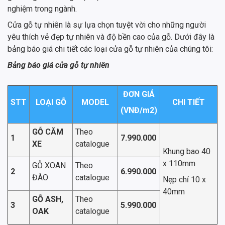
nghiệm trong ngành.
Cửa gỗ tự nhiên là sự lựa chọn tuyệt vời cho những người
yêu thích vẻ đẹp tự nhiên và độ bền cao của gỗ. Dưới đây là
bảng báo giá chi tiết các loại cửa gỗ tự nhiên của chúng tôi:
Bảng báo giá cửa gỗ tự nhiên
ĐƠN GIÁ
STT
LOẠI GỖ
MODEL
CHI TIẾT
(VNĐ/m
2
)
GỖ CĂM
Theo
1
7.990.000
XE
catalogue
Khung bao 40
x 110mm
GỖ XOAN
Theo
2
6.990.000
ĐÀO
catalogue
Nẹp chỉ 10 x
40mm
GỖ ASH,
Theo
3
5.990.000
OAK
catalogue