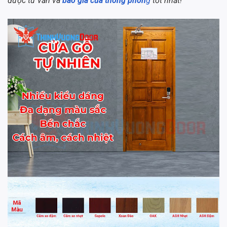
được tư vấn và
báo giá cửa thông phòn
g
tốt nhất!