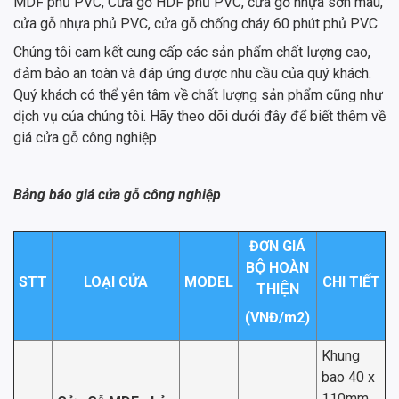
MDF phủ PVC, Cửa gỗ HDF phủ PVC, cửa gỗ nhựa sơn màu,
cửa gỗ nhựa phủ PVC, cửa gỗ chống cháy 60 phút phủ PVC
Chúng tôi cam kết cung cấp các sản phẩm chất lượng cao,
đảm bảo an toàn và đáp ứng được nhu cầu của quý khách.
Quý khách có thể yên tâm về chất lượng sản phẩm cũng như
dịch vụ của chúng tôi. Hãy theo dõi dưới đây để biết thêm về
giá cửa gỗ công nghiệp
Bảng báo giá cửa gỗ công nghiệp
ĐƠN GIÁ
BỘ HOÀN
STT
LOẠI CỬA
MODEL
CHI TIẾT
THIỆN
(VNĐ/m
2
)
Khung
bao 40 x
110mm