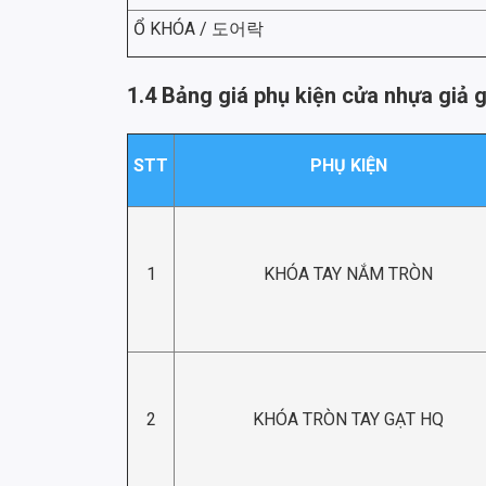
Ổ KHÓA / 도어락
1.4 Bảng giá phụ kiện cửa nhựa giả 
STT
PHỤ KIỆN
1
KHÓA TAY NẮM TRÒN
2
KHÓA TRÒN TAY GẠT HQ