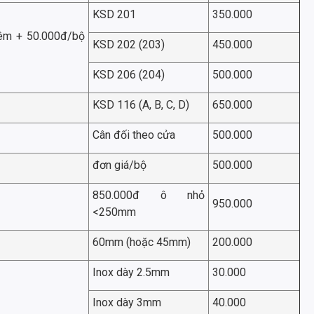
KSD 201
350.000
hêm + 50.000đ/bộ
KSD 202 (203)
450.000
KSD 206 (204)
500.000
KSD 116 (A, B, C, D)
650.000
Cân đối theo cửa
500.000
đơn giá/bộ
500.000
850.000đ ô nhỏ
950.000
<250mm
60mm (hoặc 45mm)
200.000
Inox dày 2.5mm
30.000
Inox dày 3mm
40.000