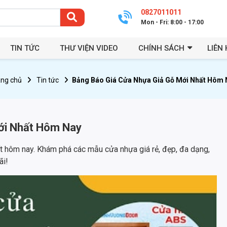
0827011011
Mon - Fri: 8:00 - 17:00
TIN TỨC
THƯ VIỆN VIDEO
CHÍNH SÁCH
LIÊN 
ang chủ
Tin tức
Bảng Báo Giá Cửa Nhựa Giả Gỗ Mới Nhất Hôm 
ới Nhất Hôm Nay
t hôm nay. Khám phá các mẫu cửa nhựa giá rẻ, đẹp, đa dạng,
ãi!