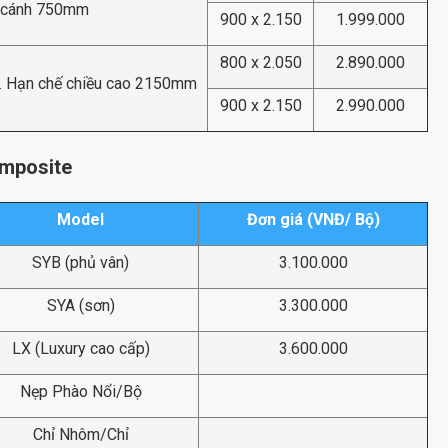
cánh 750mm
900 x 2.150
1.999.000
800 x 2.050
2.890.000
. Hạn chế chiều cao 2150mm
900 x 2.150
2.990.000
omposite
Model
Đơn giá (VNĐ/ Bộ)
SYB (phủ vân)
3.100.000
SYA (sơn)
3.300.000
LX (Luxury cao cấp)
3.600.000
Nẹp Phào Nổi/Bộ
Chỉ Nhôm/Chỉ