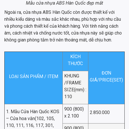
Mẫu cửa nhựa ABS Hàn Quốc đẹp mắt
Ngoài ra, cửa nhựa ABS Hàn Quốc còn được thiết kế với
nhiều kiểu dáng và màu sắc khác nhau, phù hợp với nhu cầu
và phong cách thiết kế của khách hàng. Với tính năng cách
âm, cách nhiệt và chống nước tốt, cửa nhựa này sẽ giúp cho
không gian phòng tắm trở nên thoáng mát, dễ chịu hơn.
KÍCH
THƯỚC
ĐƠN
KHUNG
LOẠI SẢN PHẨM / ITEM
GIÁ/PRICE(SET)
/FRAME
SIZE(mm) :
110
900 (800)
1. Mẫu Cửa Hàn Quốc KOS
2.850.000
x 2.100
– Cửa hoa văn(102, 105,
110, 111, 116, 117, 301,
900 (800)