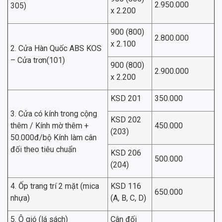
2.950.000
305)
x 2.200
900 (800)
2.800.000
x 2.100
2. Cửa Hàn Quốc ABS KOS
– Cửa trơn(101)
900 (800)
2.900.000
x 2.200
KSD 201
350.000
3. Cửa có kính trong cộng
KSD 202
thêm / Kính mờ thêm +
450.000
(203)
50.000đ/bộ Kính làm cân
đối theo tiêu chuẩn
KSD 206
500.000
(204)
4. Ốp trang trí 2 mặt (mica
KSD 116
650.000
nhựa)
(A, B, C, D)
5. Ô gió (lá sách)
Cân đối