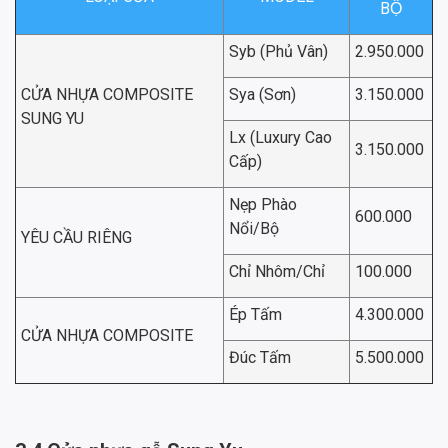
BỘ
Syb (Phủ Vân)
2.950.000
CỬA NHỰA COMPOSITE
Sya (Sơn)
3.150.000
SUNG YU
Lx (Luxury Cao
3.150.000
Cấp)
Nẹp Phào
600.000
Nổi/Bộ
YÊU CẦU RIÊNG
Chỉ Nhôm/Chỉ
100.000
Ép Tấm
4.300.000
CỬA NHỰA COMPOSITE
Đúc Tấm
5.500.000