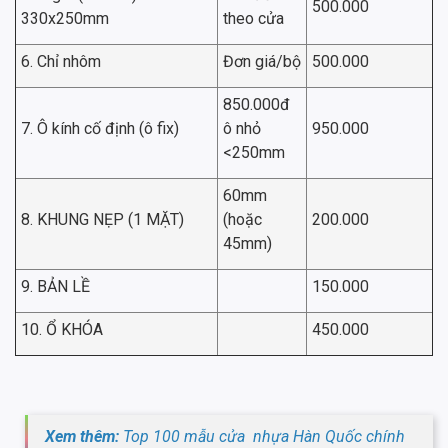
500.000
330x250mm
theo cửa
6. Chỉ nhôm
Đơn giá/bộ
500.000
850.000đ
7. Ô kính cố định (ô fix)
ô nhỏ
950.000
<250mm
60mm
8. KHUNG NẸP (1 MẶT)
(hoặc
200.000
45mm)
9. BẢN LỀ
150.000
10. Ổ KHÓA
450.000
Xem thêm:
Top 100 mẫu cửa nhựa Hàn Quốc chính