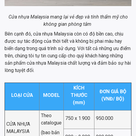
Cửa nhựa Malaysia mang lại vẻ đẹp và tính thẩm mỹ cho
không gian phòng tắm
Bên cạnh đó, cửa nhựa Malaysia còn có độ bền cao, chịu
được sự tác động của thời tiết và không bị phai màu hay
biến dạng trong quá trình sử dụng. Với tất cả những ưu điểm
trên, chúng tôi tự tin cung cấp cho quý khách hàng những
sản phẩm cửa nhựa Malaysia chất lượng và đảm bảo sự hài
lòng tuyệt đối.
KÍCH
ĐƠN GIÁ BỘ
LOẠI CỬA
MODEL
THƯỚC
(VNĐ/ BỘ)
(mm)
Theo
750 x 1.900
950.000
catalogue
CỬA NHỰA
MALAYSIA
(bao bản