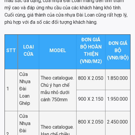
màu sắc đa dạng, cửa nhựa Đài Loan mang đến tính thẩm
mỹ cao và đáp ứng nhu cầu của các khách hàng khó tính.
Cuối cùng, giá thành của cửa nhựa Đài Loan cũng rất hợp lý,
phù hợp với đa số các đối tượng khách hàng.
ĐƠN GIÁ
ĐƠN GIÁ
LOẠI
BỘ HOÀN
STT
MODEL
BỘ
CỬA
THIỆN
(VNĐ/BỘ)
(VNĐ/M2)
Cửa
Theo catalogue.
800 X 2.050
1.850.000
Nhựa
Chú ý hạn chế
1
Đài
mẫu nhỏ dưới
Loan
900 X 2.150
1.950.000
cánh 750mm
Ghép
Cửa
800 X 2.050
2.450.000
Nhựa
Theo catalogue.
Đài
2
Hạn chế chiều