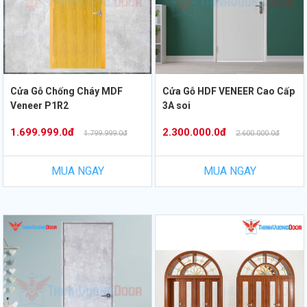
Cửa Gỗ Chống Cháy MDF
Cửa Gỗ HDF VENEER Cao Cấp
Veneer P1R2
3A soi
1.699.999.0đ
2.300.000.0đ
1.799.999.0đ
2.600.000.0đ
MUA NGAY
MUA NGAY