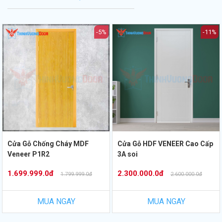
-5%
-11%
Cửa Gỗ Chống Cháy MDF
Cửa Gỗ HDF VENEER Cao Cấp
Veneer P1R2
3A soi
1.699.999.0đ
2.300.000.0đ
1.799.999.0đ
2.600.000.0đ
MUA NGAY
MUA NGAY