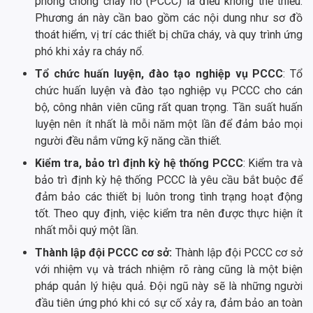
phòng chống cháy nổ (PCCC) là điều không thể thiếu.
Phương án này cần bao gồm các nội dung như sơ đồ
thoát hiểm, vị trí các thiết bị chữa cháy, và quy trình ứng
phó khi xảy ra cháy nổ.
Tổ chức huấn luyện, đào tạo nghiệp vụ PCCC
: Tổ
chức huấn luyện và đào tạo nghiệp vụ PCCC cho cán
bộ, công nhân viên cũng rất quan trọng. Tần suất huấn
luyện nên ít nhất là mỗi năm một lần để đảm bảo mọi
người đều nắm vững kỹ năng cần thiết.
Kiểm tra, bảo trì định kỳ hệ thống PCCC
: Kiểm tra và
bảo trì định kỳ hệ thống PCCC là yêu cầu bắt buộc để
đảm bảo các thiết bị luôn trong tình trạng hoạt động
tốt. Theo quy định, việc kiểm tra nên được thực hiện ít
nhất mỗi quý một lần.
Thành lập đội PCCC cơ sở:
Thành lập đội PCCC cơ sở
với nhiệm vụ và trách nhiệm rõ ràng cũng là một biện
pháp quản lý hiệu quả. Đội ngũ này sẽ là những người
đầu tiên ứng phó khi có sự cố xảy ra, đảm bảo an toàn