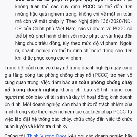
không tuân thủ các quy định PCCC có thể dẫn đến
những hậu quả nghiêm trọng, không chỉ về mặt an toàn
mà còn về mặt pháp lý. Theo Nghị định 136/2020/NĐ-
CP của Chính phủ Việt Nam, các vi phạm về PCCC có
thể bị xử phạt hành chính với mức phạt từ vài triệu đến
hàng chục triệu đồng, tùy theo mức độ vi phạm. Ngoài
ra, doanh nghiệp có thể bị đình chỉ hoạt động cho đến
khi khắc phục xong các vi phạm.
Trong bối cảnh các vụ cháy nổ trong doanh nghiệp ngày càng
gia tăng, công tác phòng chống cháy nổ (PCCC) trở nên vô
cùng quan trọng. Việc đảm bảo
an toàn phòng chống cháy
nổ trong doanh nghiệp
không chỉ bảo vệ tính mạng con
người mà còn bảo vệ tài sản và duy trì hoạt động kinh doanh
ổn định. Mỗi doanh nghiệp cần nhận thức rõ trách nhiệm của
mình trong việc thực hiện nghiêm túc các biện pháp PCCC, từ
việc lắp đặt hệ thống báo cháy, chữa cháy đến việc tổ chức
huấn luyện và kiểm tra định kỳ.
Chúng tôi,
Thịnh Vượng Door
, kêu gọi các doanh nghiệp hãy