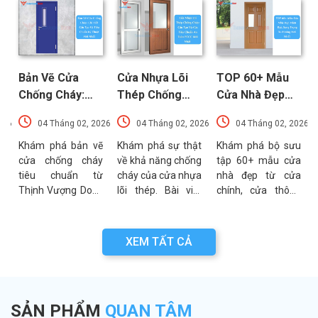
Bản Vẽ Cửa
Cửa Nhựa Lõi
TOP 60+ Mẫu
Chống Cháy:
Thép Chống
Cửa Nhà Đẹp
Chi Tiết Cấu
Cháy: Cấu Tạo
Hiện Đại, Sang
026
04 Tháng 02, 2026
04 Tháng 02, 2026
04 Tháng 02, 2026
Tạo Và Tiêu
Và Các Tiêu
Trọng Xu
t
Chuẩn Kỹ Thuật
Chuẩn An Toàn
Hướng Mới Nhất
u
Khám phá bản vẽ
Khám phá sự thật
Khám phá bộ sưu
a
cửa chống cháy
về khả năng chống
tập 60+ mẫu cửa
Mới Nhất
PCCC Mới Nhất
a
tiêu chuẩn từ
cháy của cửa nhựa
nhà đẹp từ cửa
g
Thịnh Vượng Door.
lõi thép. Bài viết
chính, cửa thông
g
Bài viết cung cấp
phân tích chi tiết
phòng đến cổng
g
thông số kỹ thuật,
cấu tạo, ưu điểm
nhà với đa dạng
n
sơ đồ cấu tạo và
và các tiêu chuẩn
chất liệu. Tư vấn
XEM TẤT CẢ
n
các lưu ý quan
an toàn PCCC mới
lựa chọn cửa bền
a
trọng khi thẩm
nhất hiện nay.
đẹp từ chuyên gia
.
định bản vẽ PCCC.
Thịnh Vượng Door.
SẢN PHẨM
QUAN TÂM