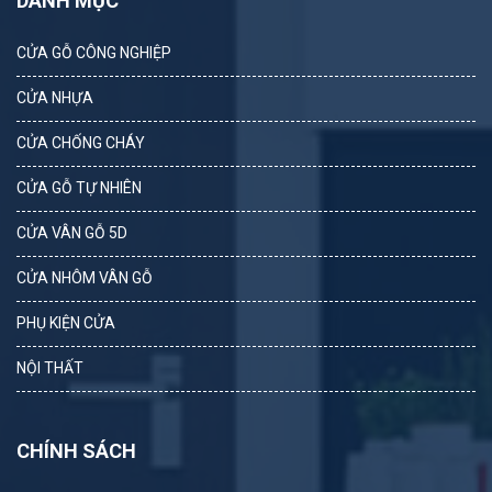
DANH MỤC
CỬA GỖ CÔNG NGHIỆP
CỬA NHỰA
CỬA CHỐNG CHÁY
CỬA GỖ TỰ NHIÊN
CỬA VÂN GỖ 5D
CỬA NHÔM VÂN GỖ
PHỤ KIỆN CỬA
NỘI THẤT
CHÍNH SÁCH