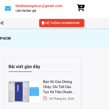
thinhvuongdoor@gmail.com
Liên hệ báo giá
HỆ
HỆ THỐNG SHOWROOM
TP.HCM
Bài viết gần đây
Bản Vẽ Cửa Chống
Cháy: Chi Tiết Cấu
Tạo Và Tiêu Chuẩn Kỹ
Thuật Mới Nhất
04 Tháng 02, 2026