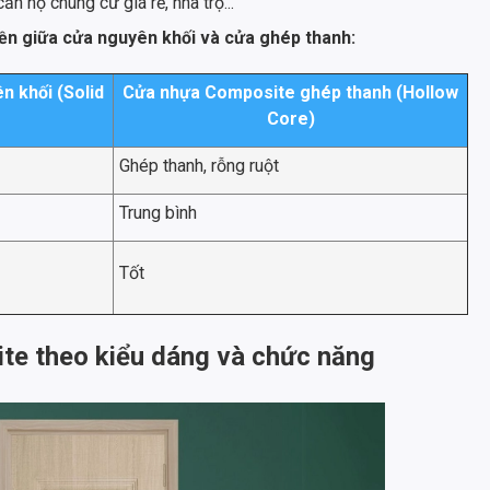
n hộ chung cư giá rẻ, nhà trọ...
 bền giữa cửa nguyên khối và cửa ghép thanh:
 khối (Solid
Cửa nhựa Composite ghép thanh (Hollow
Core)
Ghép thanh, rỗng ruột
Trung bình
Tốt
ite theo kiểu dáng và chức năng