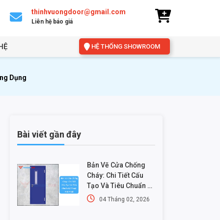
thinhvuongdoor@gmail.com
Liên hệ báo giá
HỆ
HỆ THỐNG SHOWROOM
Ứng Dụng
Bài viết gần đây
Bản Vẽ Cửa Chống
Cháy: Chi Tiết Cấu
Tạo Và Tiêu Chuẩn Kỹ
Thuật Mới Nhất
04 Tháng 02, 2026