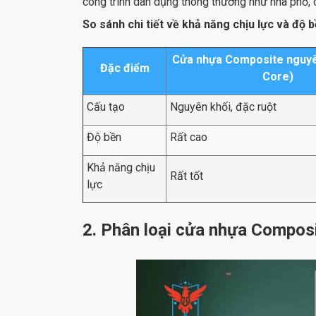
công trình dân dụng thông thường như nhà phố, că
So sánh chi tiết về khả năng chịu lực và độ
Cửa nhựa Composite nguyên
Đặc điểm
Core)
Cấu tạo
Nguyên khối, đặc ruột
Độ bền
Rất cao
Khả năng chịu
Rất tốt
lực
2. Phân loại cửa nhựa Compos