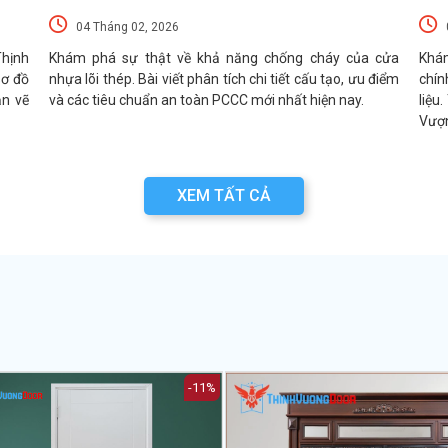
04 Tháng 02, 2026
Thịnh
Khám phá sự thật về khả năng chống cháy của cửa
Khá
sơ đồ
nhựa lõi thép. Bài viết phân tích chi tiết cấu tạo, ưu điểm
chín
ản vẽ
và các tiêu chuẩn an toàn PCCC mới nhất hiện nay.
liệu
Vượn
XEM TẤT CẢ
-11%