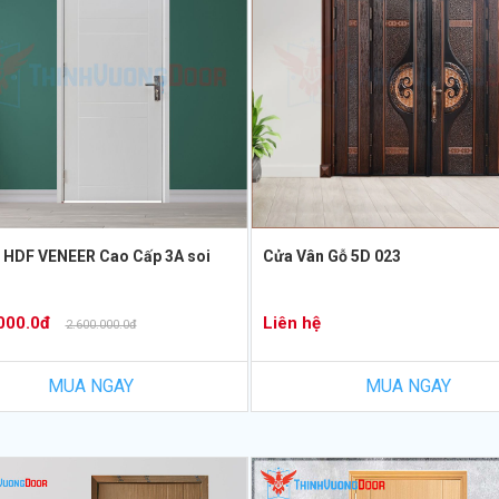
 HDF VENEER Cao Cấp 3A soi
Cửa Vân Gỗ 5D 023
000.0đ
Liên hệ
2.600.000.0đ
MUA NGAY
MUA NGAY