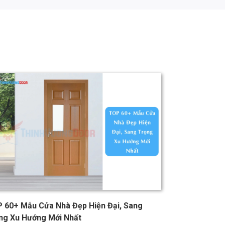
 60+ Mẫu Cửa Nhà Đẹp Hiện Đại, Sang
Bản Vẽ Cửa Ch
ng Xu Hướng Mới Nhất
Tiêu Chuẩn Kỹ