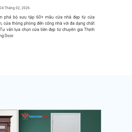
04 Tháng 02, 2026
04 Tháng 02, 
m phá bộ sưu tập 60+ mẫu cửa nhà đẹp từ cửa
Khám phá bản vẽ
h, cửa thông phòng đến cổng nhà với đa dạng chất
Vượng Door. Bài 
. Tư vấn lựa chọn cửa bền đẹp từ chuyên gia Thịnh
cấu tạo và các 
g Door.
PCCC.