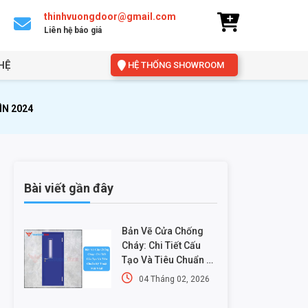
thinhvuongdoor@gmail.com
Liên hệ báo giá
HỆ
HỆ THỐNG SHOWROOM
ÌN 2024
Bài viết gần đây
Bản Vẽ Cửa Chống
Cháy: Chi Tiết Cấu
Tạo Và Tiêu Chuẩn Kỹ
Thuật Mới Nhất
04 Tháng 02, 2026