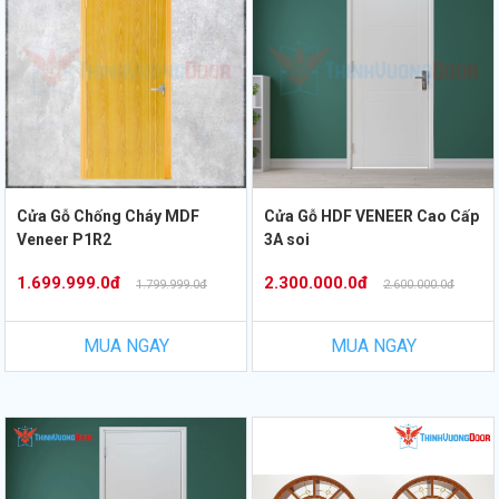
Cửa Gỗ Chống Cháy MDF
Cửa Gỗ HDF VENEER Cao Cấp
Veneer P1R2
3A soi
1.699.999.0đ
2.300.000.0đ
1.799.999.0đ
2.600.000.0đ
MUA NGAY
MUA NGAY