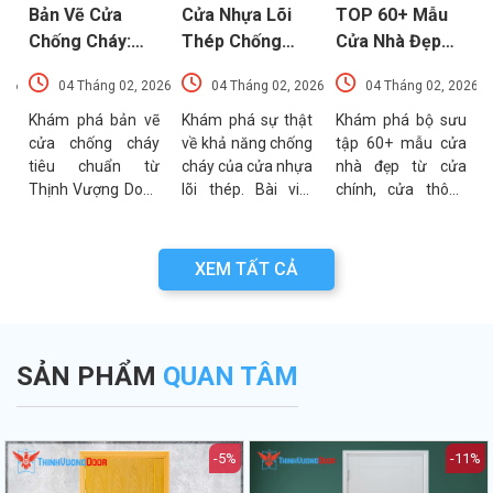
Bản Vẽ Cửa
Cửa Nhựa Lõi
TOP 60+ Mẫu
Chống Cháy:
Thép Chống
Cửa Nhà Đẹp
Chi Tiết Cấu
Cháy: Cấu Tạo
Hiện Đại, Sang
026
04 Tháng 02, 2026
04 Tháng 02, 2026
04 Tháng 02, 2026
Tạo Và Tiêu
Và Các Tiêu
Trọng Xu
t
Chuẩn Kỹ Thuật
Chuẩn An Toàn
Hướng Mới Nhất
u
Khám phá bản vẽ
Khám phá sự thật
Khám phá bộ sưu
a
cửa chống cháy
về khả năng chống
tập 60+ mẫu cửa
Mới Nhất
PCCC Mới Nhất
a
tiêu chuẩn từ
cháy của cửa nhựa
nhà đẹp từ cửa
g
Thịnh Vượng Door.
lõi thép. Bài viết
chính, cửa thông
g
Bài viết cung cấp
phân tích chi tiết
phòng đến cổng
g
thông số kỹ thuật,
cấu tạo, ưu điểm
nhà với đa dạng
n
sơ đồ cấu tạo và
và các tiêu chuẩn
chất liệu. Tư vấn
XEM TẤT CẢ
n
các lưu ý quan
an toàn PCCC mới
lựa chọn cửa bền
a
trọng khi thẩm
nhất hiện nay.
đẹp từ chuyên gia
.
định bản vẽ PCCC.
Thịnh Vượng Door.
SẢN PHẨM
QUAN TÂM
-5%
-11%