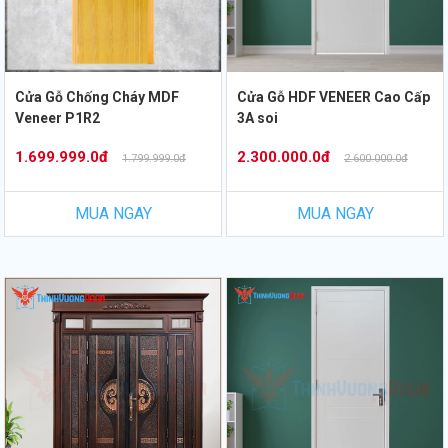
Cửa Gỗ Chống Cháy MDF
Cửa Gỗ HDF VENEER Cao Cấp
Veneer P1R2
3A soi
1.699.999.0đ
2.300.000.0đ
1.799.999.0đ
2.600.000.0đ
MUA NGAY
MUA NGAY