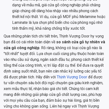
dạng về mẫu mã, giá cửa gỗ công nghiệp phải chăng
giúp chúng dễ dàng hòa nhập vào nhiều phong cách
thiết kế nội thất. Ví dụ, cửa gỗ MDF phủ Melamine hoặc
Laminate là lựa chọn phổ biến cho cửa phòng ngủ nhờ
tính thẩm mỹ, khả năng chống trầy xước tốt.
Qua những phân tích chi tiết trên, Thịnh Vượng Door hy vọng
bạn đã có cái nhìn toàn diện về
so sánh cửa gỗ tự nhiên và
cửa gỗ công nghiệp
. Rõ ràng, không có loại cửa gỗ nào là
"tốt nhất" tuyệt đối. Lựa chọn cuối cùng phụ thuộc hoàn toàn
vào nhu cầu sử dụng, ngân sách đầu tư, phong cách thiết kế
tổng thể của công trình, vị trí lắp đặt cụ thể. Để đưa ra quyết
định sáng suốt nhất, bạn nên cân nhắc kỹ lưỡng các yếu tố
đã được phân tích. Hãy đến với
Thịnh Vượng Door
để được
tư vấn chuyên sâu bởi đội ngũ chuyên gia giàu kinh nghiệm,
xem mẫu thực tế, nhận báo giá chi tiết. Chúng tôi cam kết
mang đến những giải pháp cửa gỗ chất lượng cao, phù hợp
với mọi yêu cầu của bạn, đảm bảo sự hài lòng, giá trị bền
vững cho không gian sống. Liên hệ ngay với Thịnh Vượng