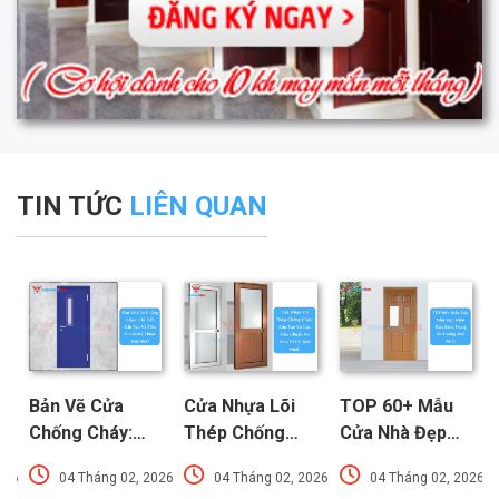
TIN TỨC
LIÊN QUAN
Bản Vẽ Cửa
Cửa Nhựa Lõi
TOP 60+ Mẫu
Chống Cháy:
Thép Chống
Cửa Nhà Đẹp
Chi Tiết Cấu
Cháy: Cấu Tạo
Hiện Đại, Sang
026
04 Tháng 02, 2026
04 Tháng 02, 2026
04 Tháng 02, 2026
Tạo Và Tiêu
Và Các Tiêu
Trọng Xu