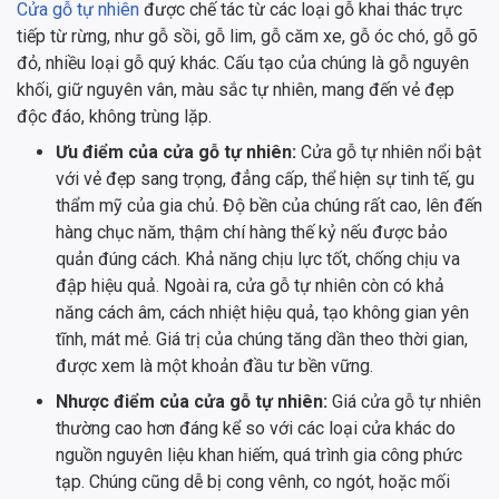
Cửa gỗ tự nhiên
được chế tác từ các loại gỗ khai thác trực
tiếp từ rừng, như gỗ sồi, gỗ lim, gỗ căm xe, gỗ óc chó, gỗ gõ
đỏ, nhiều loại gỗ quý khác. Cấu tạo của chúng là gỗ nguyên
khối, giữ nguyên vân, màu sắc tự nhiên, mang đến vẻ đẹp
độc đáo, không trùng lặp.
Ưu điểm của cửa gỗ tự nhiên:
Cửa gỗ tự nhiên nổi bật
với vẻ đẹp sang trọng, đẳng cấp, thể hiện sự tinh tế, gu
thẩm mỹ của gia chủ. Độ bền của chúng rất cao, lên đến
hàng chục năm, thậm chí hàng thế kỷ nếu được bảo
quản đúng cách. Khả năng chịu lực tốt, chống chịu va
đập hiệu quả. Ngoài ra, cửa gỗ tự nhiên còn có khả
năng cách âm, cách nhiệt hiệu quả, tạo không gian yên
tĩnh, mát mẻ. Giá trị của chúng tăng dần theo thời gian,
được xem là một khoản đầu tư bền vững.
Nhược điểm của cửa gỗ tự nhiên:
Giá cửa gỗ tự nhiên
thường cao hơn đáng kể so với các loại cửa khác do
nguồn nguyên liệu khan hiếm, quá trình gia công phức
tạp. Chúng cũng dễ bị cong vênh, co ngót, hoặc mối