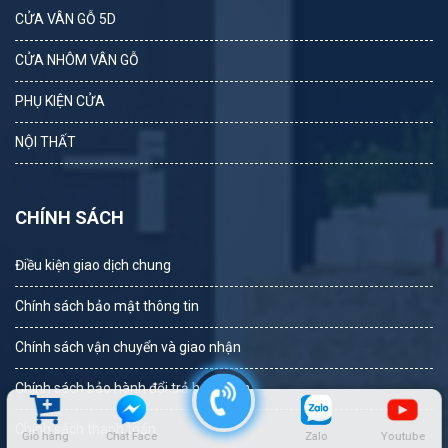
CỬA VÂN GỖ 5D
CỬA NHÔM VÂN GỖ
PHỤ KIỆN CỬA
NỘI THẤT
CHÍNH SÁCH
Điều kiện giao dịch chung
Chính sách bảo mật thông tin
Chính sách vận chuyển và giao nhận
Chính sách bảo hành đổi trả hoàn tiền
Chính sách thanh toán
Giỏ hàng
Chat Face
Zalo
Youtube