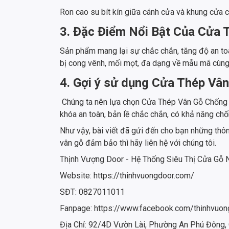
Ron cao su bít kín giữa cánh cửa và khung cửa c
3. Đặc Điểm Nổi Bật Của Cửa
Sản phẩm mang lại sự chắc chắn, tăng độ an toà
bị cong vênh, mối mọt, đa dạng về mẫu mã cùng
4. Gợi ý sử dụng Cửa Thép V
Chúng ta nên lựa chọn Cửa Thép Vân Gỗ Chống C
khóa an toàn, bản lề chắc chắn, có khả năng chố
Như vậy, bài viết đã gửi đến cho bạn những th
vân gỗ đảm bảo thì hãy liên hệ với chúng tôi.
Thịnh Vượng Door - Hệ Thống Siêu Thị Cửa Gỗ
Website: https://thinhvuongdoor.com/
SĐT: 0827011011
Fanpage: https://www.facebook.com/thinhvuon
Địa Chỉ: 92/4D Vườn Lài, Phường An Phú Đông,