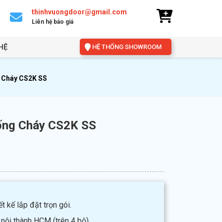
thinhvuongdoor@gmail.com
Liên hệ báo giá
HỆ
HỆ THỐNG SHOWROOM
 Cháy CS2K SS
ống Cháy CS2K SS
t kế lắp đặt trọn gói.
 nội thành HCM (trên 4 bộ).