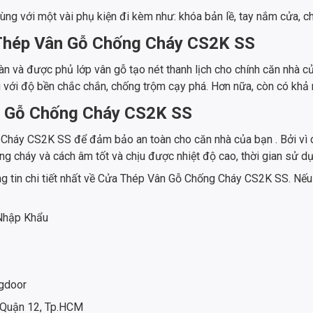
ùng với một vài phụ kiện đi kèm như: khóa bản lề, tay nắm cửa, ch
 Thép Vân Gỗ Chống Cháy CS2K SS
n và được phủ lớp vân gỗ tạo nét thanh lịch cho chính căn nhà 
 với độ bền chắc chắn, chống trộm cạy phá. Hơn nữa, còn có khả
ân Gỗ Chống Cháy CS2K SS
háy CS2K SS để đảm bảo an toàn cho căn nhà của bạn . Bởi vì c
ng cháy và cách âm tốt và chịu được nhiệt độ cao, thời gian sử d
ông tin chi tiết nhất về Cửa Thép Vân Gỗ Chống Cháy CS2K SS. Nế
 Nhập Khẩu
gdoor
 Quận 12, Tp.HCM