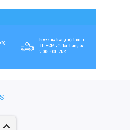
Freeship trong nội thành
ợng
TP. HCM với đơn hàng từ
2.000.000 VNĐ
S