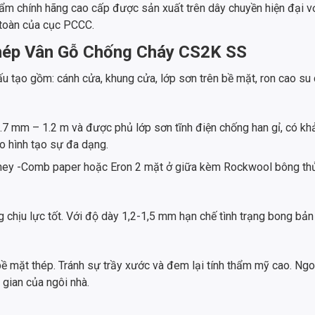
m chính hãng cao cấp được sản xuất trên dây chuyền hiện đại vớ
 toàn của cục PCCC.
Thép Vân Gỗ Chống Cháy CS2K SS
ạo gồm: cánh cửa, khung cửa, lớp sơn trên bề mặt, ron cao su 
7 mm – 1.2 m và được phủ lớp sơn tĩnh điện chống han gỉ, có khả
o hình tạo sự đa dạng.
ney -Comb paper hoặc Eron 2 mặt ở giữa kèm Rockwool bông thủy 
chịu lực tốt. Với độ dày 1,2-1,5 mm hạn chế tình trạng bong bản 
ề mặt thép. Tránh sự trầy xước và đem lại tính thẩm mỹ cao. Ngoà
 gian của ngôi nhà.
m