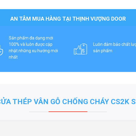
AN TÂM MUA HÀNG TẠI THỊNH VƯỢNG DOOR
Sản phẩm đa dạng mới
100% và luôn được cập
Luôn đảm bảo chất lư
nhật những xu hướng mới
sản phẩm
nhất
CỬA THÉP VÂN GỖ CHỐNG CHÁY CS2K S