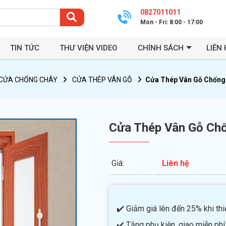
0827011011
Mon - Fri: 8:00 - 17:00
TIN TỨC
THƯ VIỆN VIDEO
CHÍNH SÁCH
LIÊN 
CỬA CHỐNG CHÁY
CỬA THÉP VÂN GỖ
Cửa Thép Vân Gỗ Chống
Cửa Thép Vân Gỗ Ch
Giá:
Liên hệ
✔️ Giảm giá lên đến 25% khi thiế
✔️ Tặng phụ kiện, giao miễn phí