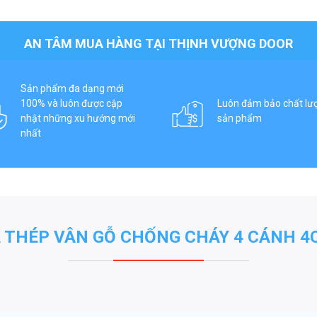
AN TÂM MUA HÀNG TẠI THỊNH VƯỢNG DOOR
Sản phẩm đa dạng mới
100% và luôn được cập
Luôn đảm bảo chất lư
nhật những xu hướng mới
sản phẩm
nhất
 THÉP VÂN GỖ CHỐNG CHÁY 4 CÁNH 4