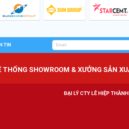
N TIN
Ệ THỐNG SHOWROOM & XƯỞNG SẢN XU
ĐẠI LÝ CTY LÊ HIỆP THÀN