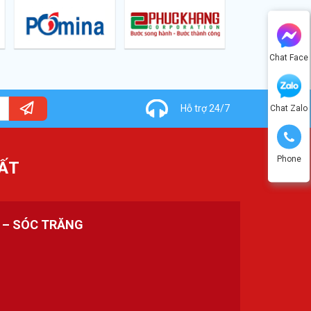
Chat Face
Hỗ trợ 24/7
Chat Zalo
Phone
ẤT
H – SÓC TRĂNG