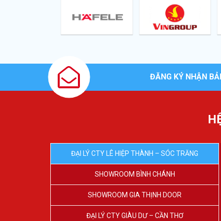
ĐĂNG KÝ NHẬN BẢ
H
ĐẠI LÝ CTY LÊ HIỆP THÀNH – SÓC TRĂNG
SHOWROOM BÌNH CHÁNH
SHOWROOM GIA THỊNH DOOR
ĐẠI LÝ CTY GIÀU DƯ – CẦN THƠ