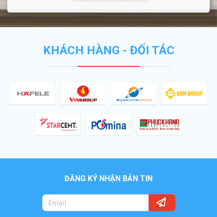
KHÁCH HÀNG - ĐỐI TÁC
ĐĂNG KÝ NHẬN BẢN TIN