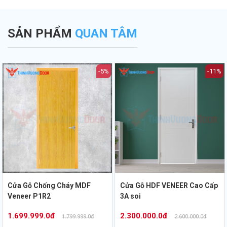
a
trọng khi thẩm
nhất hiện nay.
đẹp từ chuyên gia
.
định bản vẽ PCCC.
Thịnh Vượng Door.
SẢN PHẨM
QUAN TÂM
-5%
-11%
Cửa Gỗ Chống Cháy MDF
Cửa Gỗ HDF VENEER Cao Cấp
Veneer P1R2
3A soi
1.699.999.0đ
2.300.000.0đ
1.799.999.0đ
2.600.000.0đ