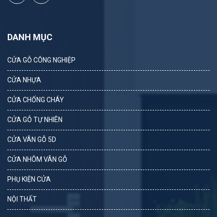
DANH MỤC
CỬA GỖ CÔNG NGHIỆP
CỬA NHỰA
CỬA CHỐNG CHÁY
CỬA GỖ TỰ NHIÊN
CỬA VÂN GỖ 5D
CỬA NHÔM VÂN GỖ
PHỤ KIỆN CỬA
NỘI THẤT