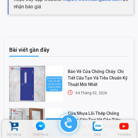
nhận báo giá
Bài viết gần đây
Bản Vẽ Cửa Chống Cháy: Chi
Tiết Cấu Tạo Và Tiêu Chuẩn Kỹ
Thuật Mới Nhất
04 Tháng 02, 2026
Cửa Nhựa Lõi Thép Chống
Cháy: Cấu Tạo Và Các Tiêu
Chuẩn An Toàn PCCC Mới Nhất
Giỏ hàng
Chat Face
Zalo
Youtube
04 Tháng 02, 2026