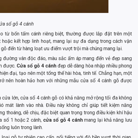
ửa sổ gỗ 4 cánh
o từ bốn tấm cánh riêng biệt, thường được lắp đặt trên một
 hoặc kết hợp linh hoạt, mang lại sự đa dạng trong cách vận
gỗ đến từ hàng loạt ưu điểm vượt trội mà chúng mang lại.
ng đường vân độc đáo, màu sắc ấm áp mang đến vẻ đẹp sang
nh được.
Cửa sổ gỗ 4 cánh
đẹp dễ dàng hòa nhập nhiều phong
 hiện đại, tạo nên một tổng thể hài hòa, tinh tế. Chẳng hạn, một
trở nên hoàn hảo hơn với những mẫu cửa sổ 4 cánh gỗ được
h cửa lớn, cửa sổ 4 cánh gỗ có khả năng mở rộng tối đa không
gió mát lành vào nhà. Điều này không chỉ giúp tiết kiệm năng
 thoáng, dễ chịu, đặc biệt quan trọng trong điều kiện khí hậu
ửa sổ 1 hoặc 2 cánh,
cửa sổ gỗ 4 cánh
mang lại khả năng lưu
sống luôn trong lành.
 loại gỗ tự nhiên cao cấp, nổi tiếng với độ bền vượt thời gian.