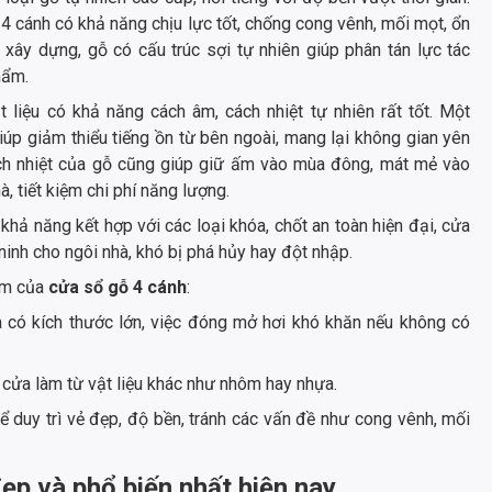
4 cánh có khả năng chịu lực tốt, chống cong vênh, mối mọt, ổn
 xây dựng, gỗ có cấu trúc sợi tự nhiên giúp phân tán lực tác
hẩm.
t liệu có khả năng cách âm, cách nhiệt tự nhiên rất tốt. Một
úp giảm thiểu tiếng ồn từ bên ngoài, mang lại không gian yên
ách nhiệt của gỗ cũng giúp giữ ấm vào mùa đông, mát mẻ vào
, tiết kiệm chi phí năng lượng.
khả năng kết hợp với các loại khóa, chốt an toàn hiện đại, cửa
inh cho ngôi nhà, khó bị phá hủy hay đột nhập.
ểm của
cửa sổ gỗ 4 cánh
:
 có kích thước lớn, việc đóng mở hơi khó khăn nếu không có
 cửa làm từ vật liệu khác như nhôm hay nhựa.
 duy trì vẻ đẹp, độ bền, tránh các vấn đề như cong vênh, mối
ẹp và phổ biến nhất hiện nay