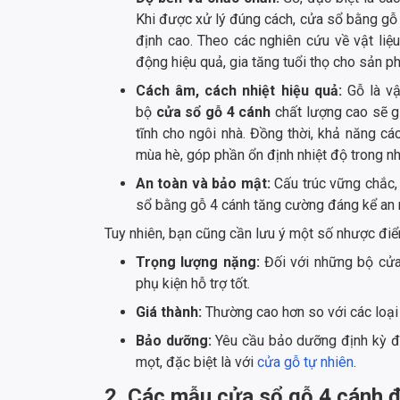
Khi được xử lý đúng cách, cửa sổ bằng gỗ 
định cao. Theo các nghiên cứu về vật liệu
động hiệu quả, gia tăng tuổi thọ cho sản p
Cách âm, cách nhiệt hiệu quả:
Gỗ là vậ
bộ
cửa sổ gỗ 4 cánh
chất lượng cao sẽ gi
tĩnh cho ngôi nhà. Đồng thời, khả năng c
mùa hè, góp phần ổn định nhiệt độ trong nhà
An toàn và bảo mật:
Cấu trúc vững chắc, 
sổ bằng gỗ 4 cánh tăng cường đáng kể an n
Tuy nhiên, bạn cũng cần lưu ý một số nhược đi
Trọng lượng nặng:
Đối với những bộ cửa
phụ kiện hỗ trợ tốt.
Giá thành:
Thường cao hơn so với các loại
Bảo dưỡng:
Yêu cầu bảo dưỡng định kỳ để
mọt, đặc biệt là với
cửa gỗ tự nhiên
.
2. Các mẫu cửa sổ gỗ 4 cánh đ