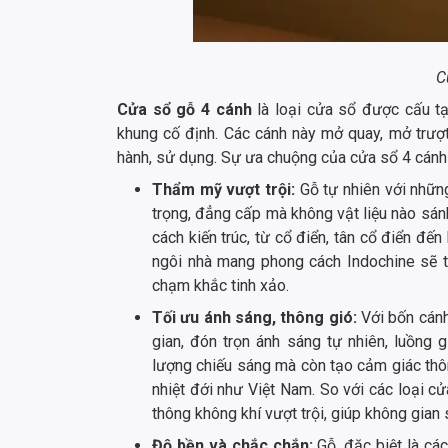
C
Cửa sổ gỗ 4 cánh
là loại cửa sổ được cấu tạ
khung cố định. Các cánh này mở quay, mở trượt
hành, sử dụng. Sự ưa chuộng của cửa sổ 4 cánh 
Thẩm mỹ vượt trội:
Gỗ tự nhiên với nhữ
trọng, đẳng cấp mà không vật liệu nào sá
cách kiến trúc, từ cổ điển, tân cổ điển đến
ngôi nhà mang phong cách Indochine sẽ 
chạm khắc tinh xảo.
Tối ưu ánh sáng, thông gió:
Với bốn cán
gian, đón trọn ánh sáng tự nhiên, luồng 
lượng chiếu sáng mà còn tạo cảm giác thông
nhiệt đới như Việt Nam. So với các loại c
thông không khí vượt trội, giúp không gian 
Độ bền và chắc chắn:
Gỗ, đặc biệt là các