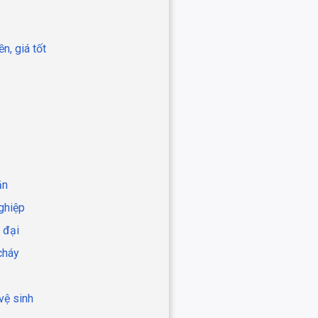
n, giá tốt
ăn
ghiệp
 đại
cháy
vệ sinh